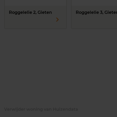
Roggelelie 2, Gieten
Roggelelie 3, Giete
Verwijder woning van Huizendata