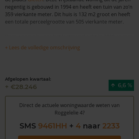
negentig is gebouwd in 1994 en heeft een tuin van zo’n
359 vierkante meter. Dit huis is 132 m2 groot en heeft
een totale perceelgrootte van 505 vierkante meter.
Deze woning is voor het laatst verkocht in 2010 en is in
de afgelopen 12 maanden met meer dan 12% in
+ Lees de volledige omschrijving
waarde gestegen. De woning is na 1993 één keer van
eigenaar gewisseld.
De WOZ waarde van Roggelelie 4 volgens de gemeente
Afgelopen kwartaal:
Aa en Hunze is €362.000 (2020). Volgens Kadasterdata
6,6 %
+ €28.246
is de kans laag dat deze waarde te hoog is en dat er
bespaard zou kunnen worden op de gemeentelijke
belastingen. Met het
gratis WOZ alarm
bent u elk jaar
Direct de actuele woningwaarde weten van
op de hoogte van uw laatste WOZ waarde en kansen
Roggelelie 4?
op besparing. Schrijf u
hier
gratis in.
SMS
9461HH
+
4
naar
2233