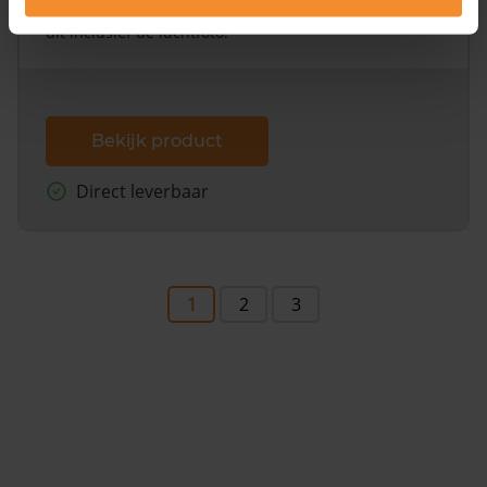
omliggende percelen met de kadastrale erfgrenzen,
dit inclusief de luchtfoto!
Bekijk product
Direct leverbaar
1
2
3