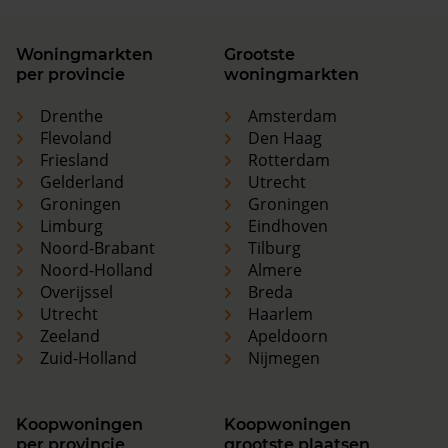
Woningmarkten
Grootste
per provincie
woningmarkten
Drenthe
Amsterdam
Flevoland
Den Haag
Friesland
Rotterdam
Gelderland
Utrecht
Groningen
Groningen
Limburg
Eindhoven
Noord-Brabant
Tilburg
Noord-Holland
Almere
Overijssel
Breda
Utrecht
Haarlem
Zeeland
Apeldoorn
Zuid-Holland
Nijmegen
Koopwoningen
Koopwoningen
per provincie
grootste plaatsen