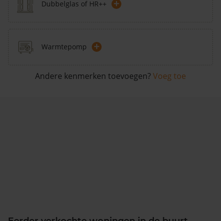
+
Dubbelglas of HR++
+
Warmtepomp
Andere kenmerken toevoegen?
Voeg toe
Eerder verkochte woningen in de buurt