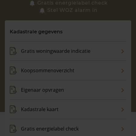
Zoek een woning
Gratis energielabel check
Stel WOZ alarm in
Vragen? Neem contact met ons op
Kadastrale gegevens
088 220 4200
Maandag t/m vrijdag - 08:00 -18:00
Gratis woningwaarde indicatie
Koopsommenoverzicht
Eigenaar opvragen
Kadastrale kaart
Gratis energielabel check