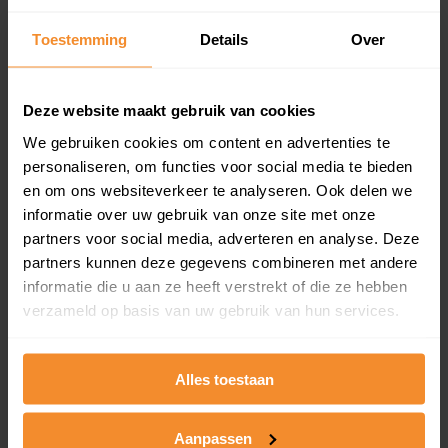
updates)
Inclusief 1 jaar gratis updates
Toestemming
Details
Over
Een overzicht van alle verkochte woningen (koopsom
en koopdatum) binnen een postcodegebied. Dit
Deze website maakt gebruik van cookies
inclusief een jaar lang gratis updates van nieuwe
koopsommen.
We gebruiken cookies om content en advertenties te
personaliseren, om functies voor social media te bieden
en om ons websiteverkeer te analyseren. Ook delen we
informatie over uw gebruik van onze site met onze
Bekijk product
partners voor social media, adverteren en analyse. Deze
partners kunnen deze gegevens combineren met andere
Direct leverbaar
informatie die u aan ze heeft verstrekt of die ze hebben
verzameld op basis van uw gebruik van hun services.
Kadastrale kaart pakket
Alles toestaan
Alleen globale ligging perceel
Aanpassen
Een uitgebreid overzicht van het perceel en