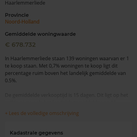
Haarlemmerliede
Vragen? Neem contact met ons op
Provincie
Noord-Holland
088 220 4200
Maandag t/m vrijdag - 08:00 -18:00
Gemiddelde woningwaarde
€ 678.732
In Haarlemmerliede staan 139 woningen waarvan er 1
te koop staan. Met 0,7% woningen te koop ligt dit
percentage ruim boven het landelijk gemiddelde van
0.5%.
De gemiddelde verkooptijd is 15 dagen. Dit ligt op het
zelfde niveau als het landelijk gemiddelde van 15
dagen.
+ Lees de volledige omschrijving
De gemiddelde huizenprijs is €989.000. De gemiddelde
vraagprijs is €989.000. In de afgelopen 12 maanden is
Kadastrale gegevens