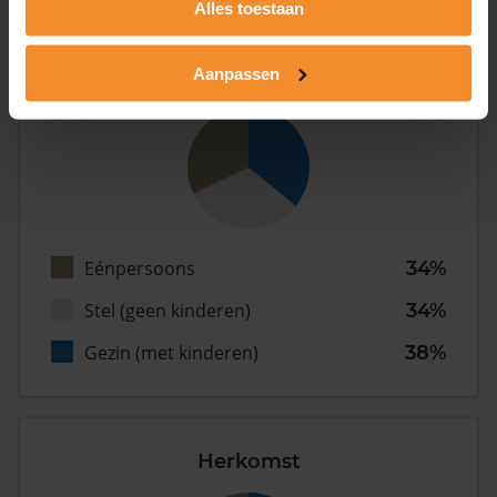
Alles toestaan
Aanpassen
Type huishoudens
Eénpersoons
34%
Stel (geen kinderen)
34%
Gezin (met kinderen)
38%
Herkomst