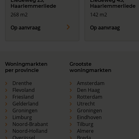
Liedeweg 23,
Liedeweg 43,
Haarlemmerliede
Haarlemmerliede
268 m2
142 m2
Op aanvraag
Op aanvraag
Woningmarkten
Grootste
per provincie
woningmarkten
Drenthe
Amsterdam
Flevoland
Den Haag
Friesland
Rotterdam
Gelderland
Utrecht
Groningen
Groningen
Limburg
Eindhoven
Noord-Brabant
Tilburg
Noord-Holland
Almere
Overijssel
Breda