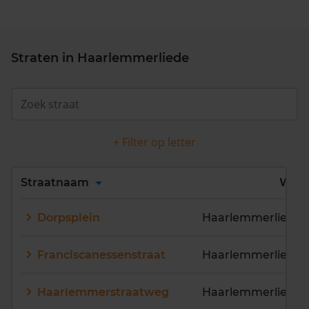
Straten in Haarlemmerliede
+ Filter op letter
Alles
A
B
C
D
Straatnaam
Wijk
E
F
G
H
I
J
Dorpsplein
Haarlemmerliede
K
L
M
N
O
P
Q
R
S
T
U
V
Franciscanessenstraat
Haarlemmerliede
W
X
Y
Z
Haarlemmerstraatweg
Haarlemmerliede