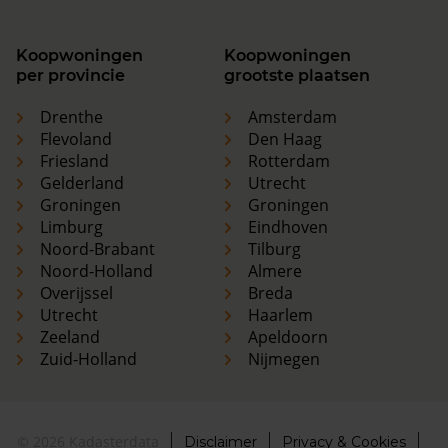
Koopwoningen
Koopwoningen
per provincie
grootste plaatsen
Drenthe
Amsterdam
Flevoland
Den Haag
Friesland
Rotterdam
Gelderland
Utrecht
Groningen
Groningen
Limburg
Eindhoven
Noord-Brabant
Tilburg
Noord-Holland
Almere
Overijssel
Breda
Utrecht
Haarlem
Zeeland
Apeldoorn
Zuid-Holland
Nijmegen
© 2026 Kadasterdata
Disclaimer
Privacy & Cookies