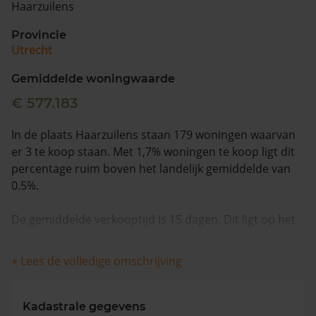
Haarzuilens
Vragen? Neem contact met ons op
Provincie
Utrecht
088 220 4200
Maandag t/m vrijdag - 08:00 -18:00
Gemiddelde woningwaarde
€ 577.183
In de plaats Haarzuilens staan 179 woningen waarvan
er 3 te koop staan. Met 1,7% woningen te koop ligt dit
percentage ruim boven het landelijk gemiddelde van
0.5%.
De gemiddelde verkooptijd is 15 dagen. Dit ligt op het
zelfde niveau als het landelijk gemiddelde van 15
dagen.
+ Lees de volledige omschrijving
De gemiddelde huizenprijs is €635.000. De gemiddelde
vraagprijs is €635.000. In de afgelopen 12 maanden is
Kadastrale gegevens