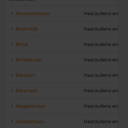
E
F
G
H
I
J
Alexandralaan
Haarzuilens en om
K
L
M
N
O
P
Q
R
S
T
U
V
Bochtdijk
Haarzuilens en om
W
X
Y
Z
Brink
Haarzuilens en om
Brinkstraat
Haarzuilens en om
Eikslaan
Haarzuilens en om
Eikstraat
Haarzuilens en om
Heggestraat
Haarzuilens en om
Joostenlaan
Haarzuilens en om