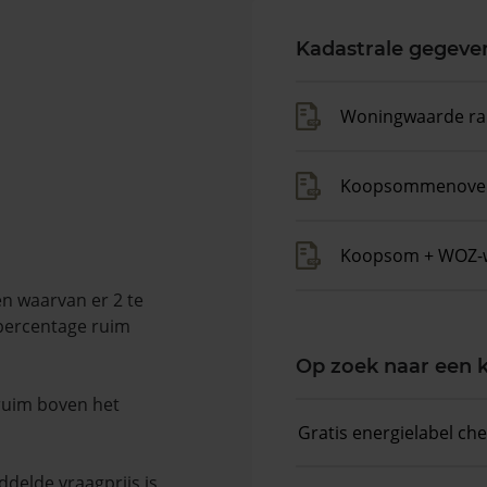
Kadastrale gegeve
Woningwaarde ra
Koopsommenover
Koopsom + WOZ-
n waarvan er 2 te
 percentage ruim
Op zoek naar een
 ruim boven het
Gratis energielabel ch
delde vraagprijs is