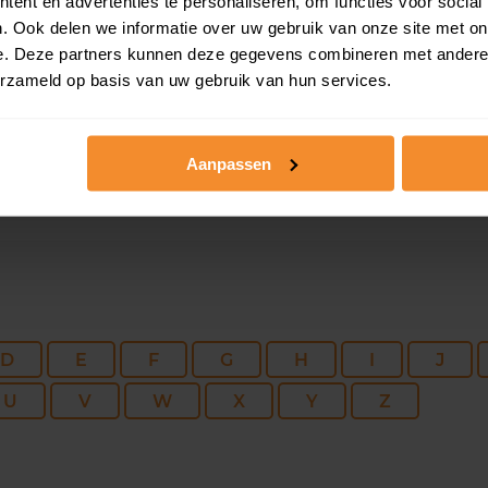
216 m2
460 m2
20 ap
ent en advertenties te personaliseren, om functies voor social
. Ook delen we informatie over uw gebruik van onze site met on
e. Deze partners kunnen deze gegevens combineren met andere i
138 m2
257 m2
02 fe
erzameld op basis van uw gebruik van hun services.
Aanpassen
D
E
F
G
H
I
J
U
V
W
X
Y
Z