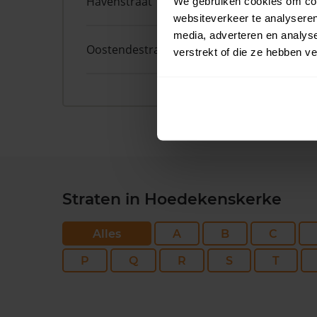
Havenstraat
1
We gebruiken cookies om cont
websiteverkeer te analyseren
media, adverteren en analys
Oostendestraat
25
verstrekt of die ze hebben v
Straten in Hoedekenskerke
Alles
A
B
C
P
Q
R
S
T