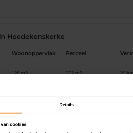
 in Hoedekenskerke
Woonoppervlak
Perceel
Ver
128 m2
302 m2
29 ju
130 m2
572 m2
01 me
Details
66 m2
200 m2
20 ap
 van cookies