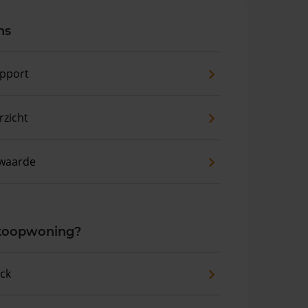
ns
pport
zicht
waarde
 koopwoning?
eck