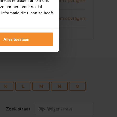
ril 2026
 media te bieden en om ons
Koopsom opvragen
ze partners voor social
nformatie die u aan ze heeft
bruari 2026
Koopsom opvragen
Alles toestaan
K
L
M
N
O
Zoek straat