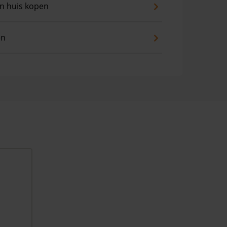
an huis kopen
en