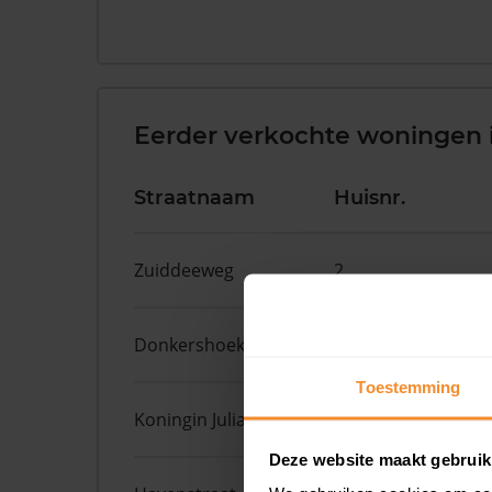
Eerder verkochte woningen
Straatnaam
Huisnr.
Zuiddeeweg
2
Donkershoekstraat
8
Toestemming
Koningin Julianastraat
8
Deze website maakt gebruik