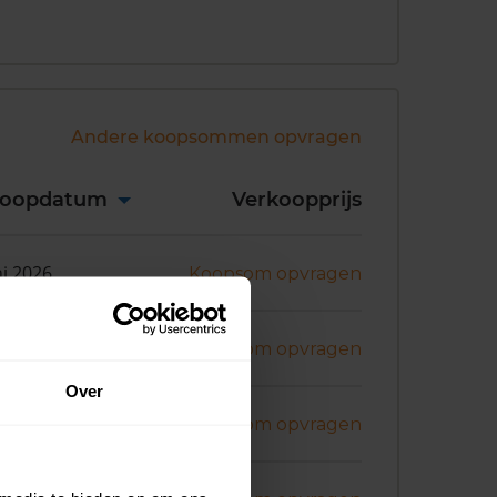
Andere koopsommen opvragen
koopdatum
Verkoopprijs
ni 2026
Koopsom opvragen
i 2026
Koopsom opvragen
Over
ril 2026
Koopsom opvragen