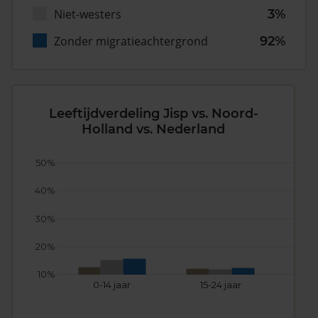
Niet-westers
3%
Zonder migratieachtergrond
92%
Leeftijdverdeling Jisp vs. Noord-
Holland vs. Nederland
50%
40%
30%
20%
10%
0-14 jaar
15-24 jaar
25