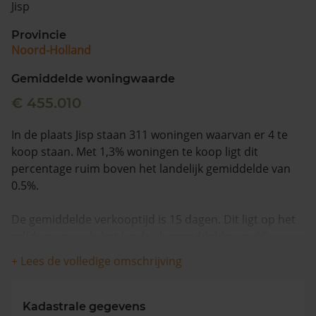
Jisp
Vragen? Neem contact met ons op
Provincie
Noord-Holland
088 220 4200
Maandag t/m vrijdag - 08:00 -18:00
Gemiddelde woningwaarde
€ 455.010
In de plaats Jisp staan 311 woningen waarvan er 4 te
koop staan. Met 1,3% woningen te koop ligt dit
percentage ruim boven het landelijk gemiddelde van
0.5%.
De gemiddelde verkooptijd is 15 dagen. Dit ligt op het
zelfde niveau als het landelijk gemiddelde van 15
dagen.
+ Lees de volledige omschrijving
De gemiddelde huizenprijs is €1.267.500. De
gemiddelde vraagprijs is €1.267.500. In de afgelopen 12
Kadastrale gegevens