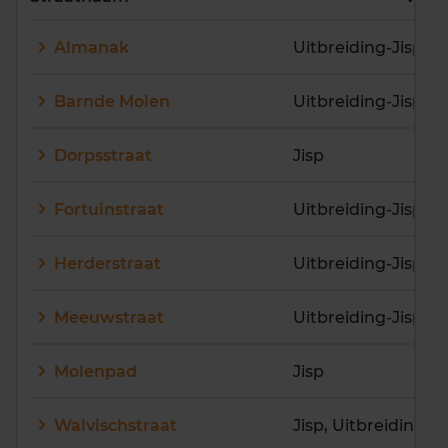
E
F
G
H
I
J
Almanak
Uitbreiding-Jisp
K
L
M
N
O
P
Q
R
S
T
U
V
Barnde Molen
Uitbreiding-Jisp
W
X
Y
Z
Dorpsstraat
Jisp
Fortuinstraat
Uitbreiding-Jisp
Herderstraat
Uitbreiding-Jisp
Meeuwstraat
Uitbreiding-Jisp
Molenpad
Jisp
Walvischstraat
Jisp, Uitbreiding-Ji