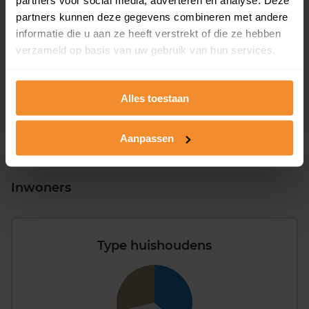
partners voor social media, adverteren en analyse. Deze
partners kunnen deze gegevens combineren met andere
T/m 1945
19%
informatie die u aan ze heeft verstrekt of die ze hebben
verzameld op basis van uw gebruik van hun services.
1946 - 1980
54%
1981 - 2007
24%
Alles toestaan
2008 of later
4%
Aanpassen
Inwoners
Type huishoudens