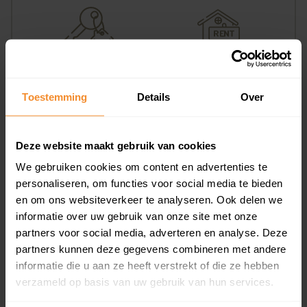
15%
85%
Koopwoningen
Huurwoningen
Toestemming
Details
Over
Deze website maakt gebruik van cookies
Appartementen
We gebruiken cookies om content en advertenties te
aandeel van totale woningen
personaliseren, om functies voor social media te bieden
en om ons websiteverkeer te analyseren. Ook delen we
informatie over uw gebruik van onze site met onze
partners voor social media, adverteren en analyse. Deze
0%
partners kunnen deze gegevens combineren met andere
informatie die u aan ze heeft verstrekt of die ze hebben
verzameld op basis van uw gebruik van hun services.