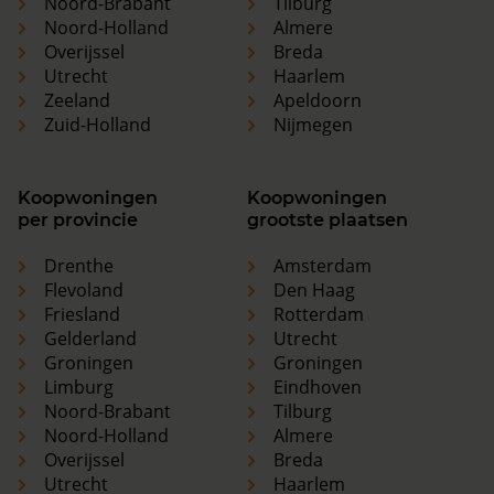
Noord-Brabant
Tilburg
Noord-Holland
Almere
Overijssel
Breda
Utrecht
Haarlem
Zeeland
Apeldoorn
Zuid-Holland
Nijmegen
Koopwoningen
Koopwoningen
per provincie
grootste plaatsen
Drenthe
Amsterdam
Flevoland
Den Haag
Friesland
Rotterdam
Gelderland
Utrecht
Groningen
Groningen
Limburg
Eindhoven
Noord-Brabant
Tilburg
Noord-Holland
Almere
Overijssel
Breda
Utrecht
Haarlem