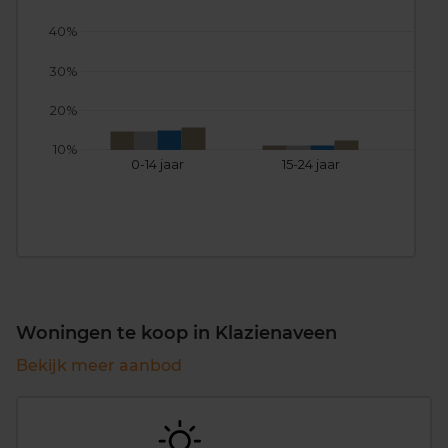
40%
30%
20%
10%
0-14 jaar
15-24 jaar
25
Woningen te koop in Klazienaveen
Bekijk meer aanbod