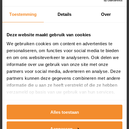
updates)
Inclusief 1 jaar gratis updates
Toestemming
Details
Over
Een overzicht van alle verkochte woningen (koopsom
en koopdatum) binnen een postcodegebied. Dit
inclusief een jaar lang gratis updates van nieuwe
Deze website maakt gebruik van cookies
koopsommen.
We gebruiken cookies om content en advertenties te
personaliseren, om functies voor social media te bieden
en om ons websiteverkeer te analyseren. Ook delen we
informatie over uw gebruik van onze site met onze
Bekijk product
partners voor social media, adverteren en analyse. Deze
partners kunnen deze gegevens combineren met andere
Direct leverbaar
informatie die u aan ze heeft verstrekt of die ze hebben
verzameld op basis van uw gebruik van hun services.
Kadastrale kaart pakket
Alles toestaan
Alleen globale ligging perceel
Een uitgebreid overzicht van het perceel en
Aanpassen