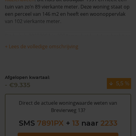
tuin van zo’n 89 vierkante meter. Deze woning staat op
een perceel van 146 m2 en heeft een woonoppervlak
van 102 vierkante meter.
Dit huis is 20232004 in 2004 voor het laatst verkocht en
is in de afgelopen 12 maanden met meer dan 5% in
+ Lees de volledige omschrijving
waarde gestegen. Er zijn vanaf 1993 totaal 2 verkopen
bekend voor deze woning.
De gemeentelijke WOZ waarde van Brevierweg 13 is
Afgelopen kwartaal:
€144.000 (2020). Volgens Kadasterdata is de kans laag
5,5 %
- €9.335
dat deze waarde te hoog is en dat er bespaard zou
kunnen worden op de gemeentelijke belastingen. Met
het
gratis WOZ alarm
bent u elk jaar op de hoogte van
Direct de actuele woningwaarde weten van
uw laatste WOZ waarde en kansen op besparing.
Brevierweg 13?
Schrijf u
hier
gratis in.
SMS
7891PX
+
13
naar
2233