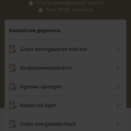
Zoek een woning
Gratis energielabel check
Stel WOZ alarm in
Vragen? Neem contact met ons op
Kadastrale gegevens
088 220 4200
Maandag t/m vrijdag - 08:00 -18:00
Gratis woningwaarde indicatie
Koopsommenoverzicht
Eigenaar opvragen
Kadastrale kaart
Gratis energielabel check