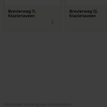
Brevierweg 11,
Brevierweg 12,
Klazienaveen
Klazienaveen
Verwijder woning van Huizendata