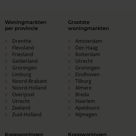
Woningmarkten
Grootste
per provincie
woningmarkten
Drenthe
Amsterdam
Flevoland
Den Haag
Friesland
Rotterdam
Gelderland
Utrecht
Groningen
Groningen
Limburg
Eindhoven
Noord-Brabant
Tilburg
Noord-Holland
Almere
Overijssel
Breda
Utrecht
Haarlem
Zeeland
Apeldoorn
Zuid-Holland
Nijmegen
Koopwoningen
Koopwoningen