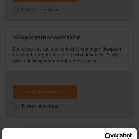
Direct leverbaar
Koopsommenoverzicht
Een overzicht van alle verkochte woningen (koopsom
en koopdatum) binnen een postcodegebied. Bekijk
direct de koopsommen bij u in de straat!
Bekijk product
Direct leverbaar
Koopsommenoverzicht (1 jaar gratis