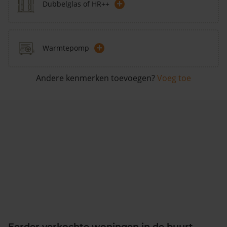
+
Dubbelglas of HR++
+
Warmtepomp
Andere kenmerken toevoegen?
Voeg toe
Eerder verkochte woningen in de buurt