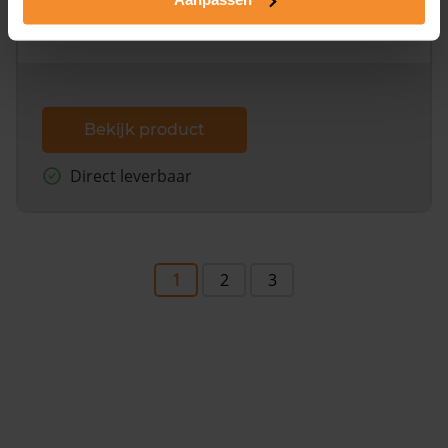
omliggende percelen met de kadastrale erfgrenzen,
dit inclusief de luchtfoto!
Bekijk product
Direct leverbaar
1
2
3