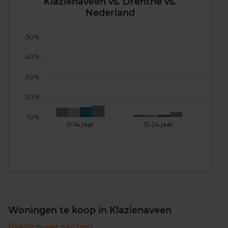
Klazienaveen vs. Drenthe vs.
Nederland
50%
40%
30%
20%
10%
0-14 jaar
15-24 jaar
25
Woningen te koop in Klazienaveen
Bekijk meer aanbod