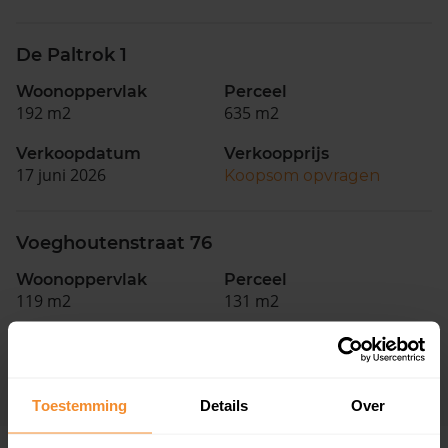
De Paltrok 1
Woonoppervlak
Perceel
192 m2
635 m2
Verkoopdatum
Verkoopprijs
17 juni 2026
Koopsom opvragen
Voeghoutenstraat 76
Woonoppervlak
Perceel
119 m2
131 m2
Verkoopdatum
Verkoopprijs
17 juni 2026
Koopsom opvragen
Toestemming
Details
Over