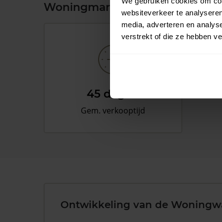
We gebruiken cookies om cont
Woningmarkt en woningwaard
websiteverkeer te analyseren
media, adverteren en analys
verstrekt of die ze hebben v
45 dagen
Gem. verkooptijd
Ontwikkeling van de Woningw