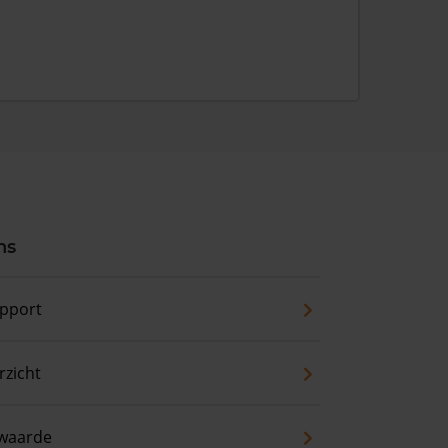
ns
pport
zicht
waarde