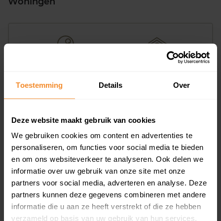
Woningen
3%
97%
Toestemming
Details
Over
Koopwoningen
Huurwoningen
Deze website maakt gebruik van cookies
We gebruiken cookies om content en advertenties te
Appartementen
personaliseren, om functies voor social media te bieden
aandeel van totale woningen
en om ons websiteverkeer te analyseren. Ook delen we
informatie over uw gebruik van onze site met onze
partners voor social media, adverteren en analyse. Deze
partners kunnen deze gegevens combineren met andere
0%
informatie die u aan ze heeft verstrekt of die ze hebben
verzameld op basis van uw gebruik van hun services.