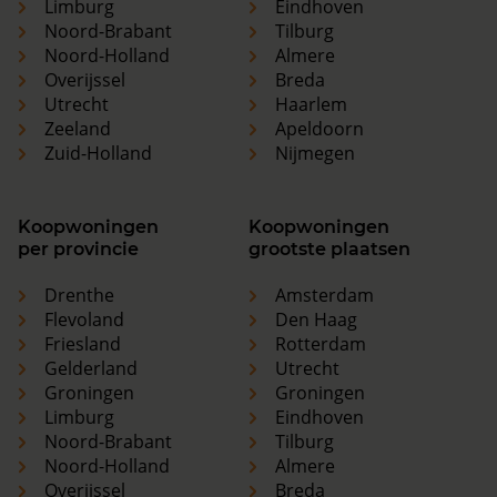
Limburg
Eindhoven
Noord-Brabant
Tilburg
Noord-Holland
Almere
Overijssel
Breda
Utrecht
Haarlem
Zeeland
Apeldoorn
Zuid-Holland
Nijmegen
Koopwoningen
Koopwoningen
per provincie
grootste plaatsen
Drenthe
Amsterdam
Flevoland
Den Haag
Friesland
Rotterdam
Gelderland
Utrecht
Groningen
Groningen
Limburg
Eindhoven
Noord-Brabant
Tilburg
Noord-Holland
Almere
Overijssel
Breda