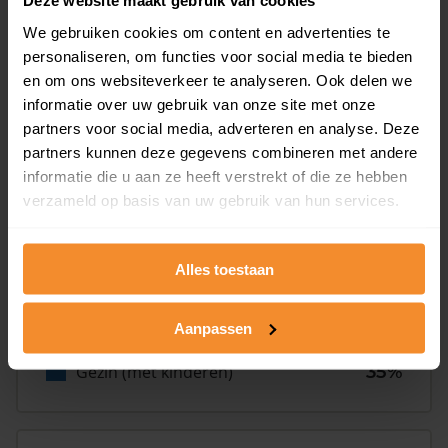
Deze website maakt gebruik van cookies
We gebruiken cookies om content en advertenties te
Inwoners
personaliseren, om functies voor social media te bieden
en om ons websiteverkeer te analyseren. Ook delen we
informatie over uw gebruik van onze site met onze
Type huishoudens
partners voor social media, adverteren en analyse. Deze
partners kunnen deze gegevens combineren met andere
informatie die u aan ze heeft verstrekt of die ze hebben
verzameld op basis van uw gebruik van hun services.
Alles toestaan
Eénpersoons
30%
Aanpassen
Stel (geen kinderen)
35%
Gezin (met kinderen)
35%