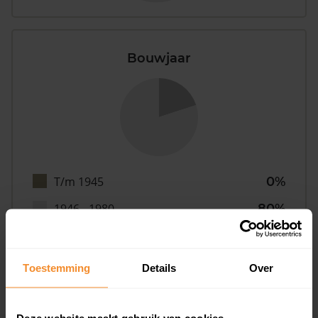
Bouwjaar
T/m 1945
0%
1946 - 1980
80%
1981 - 2007
0%
2008 of later
20%
Toestemming
Details
Over