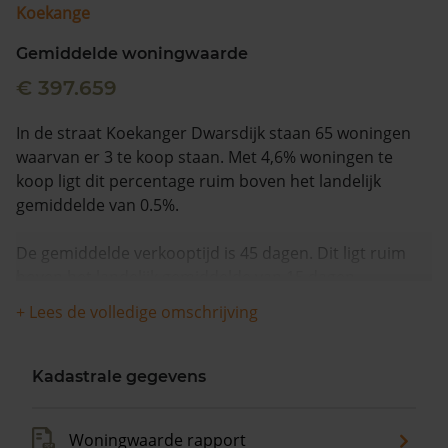
Koekange
Gemiddelde woningwaarde
€ 397.659
In de straat Koekanger Dwarsdijk staan 65 woningen
waarvan er 3 te koop staan. Met 4,6% woningen te
koop ligt dit percentage ruim boven het landelijk
gemiddelde van 0.5%.
De gemiddelde verkooptijd is 45 dagen. Dit ligt ruim
boven het landelijk gemiddelde van 15 dagen.
+ Lees de volledige omschrijving
De gemiddelde huizenprijs is €454.667. De gemiddelde
vraagprijs is €454.667. In de afgelopen 12 maanden is
de gemiddelde woningwaarde met 9,6% gestegen.
Kadastrale gegevens
Woningwaarde rapport