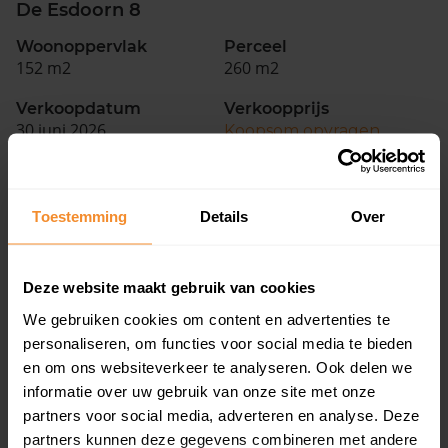
De Esdoorn 8
Woonoppervlak
Perceel
152 m2
260 m2
Verkoopdatum
Verkoopprijs
30 juni 2026
Koopsom opvragen
Koekanger Dwarsdijk 55
Toestemming
Details
Over
Woonoppervlak
Perceel
140 m2
1.211 m2
Deze website maakt gebruik van cookies
Verkoopdatum
Verkoopprijs
26 juni 2026
Koopsom opvragen
We gebruiken cookies om content en advertenties te
personaliseren, om functies voor social media te bieden
en om ons websiteverkeer te analyseren. Ook delen we
Koekanger Dwarsdijk 83
informatie over uw gebruik van onze site met onze
partners voor social media, adverteren en analyse. Deze
Woonoppervlak
Perceel
partners kunnen deze gegevens combineren met andere
339 m2
3.711 m2