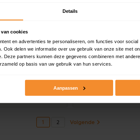
Details
 van cookies
ent en advertenties te personaliseren, om functies voor social
. Ook delen we informatie over uw gebruik van onze site met on
e. Deze partners kunnen deze gegevens combineren met andere i
erzameld op basis van uw gebruik van hun services.
luwlaan 26, Beilen
Zwaluwlaan 28, Beil
m2
131 m2
Aanpassen
anvraag
Op aanvraag
1
2
Volgende