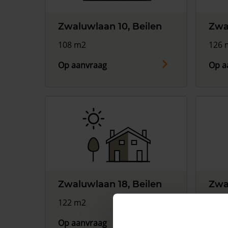
Zwaluwlaan 10, Beilen
Zwa
108 m2
126 
Op aanvraag
Op a
Zwaluwlaan 18, Beilen
Zwa
122 m2
116 
Op aanvraag
Op a