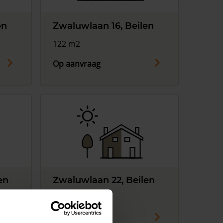
en
Zwaluwlaan 16, Beilen
122 m2
Op aanvraag
en
Zwaluwlaan 22, Beilen
122 m2
Op aanvraag