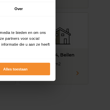
Over
 media te bieden en om ons
ze partners voor social
nformatie die u aan ze heeft
en
Zwaluwlaan 4, Beilen
6 kamers | 116 m2
Alles toestaan
€ 239.000