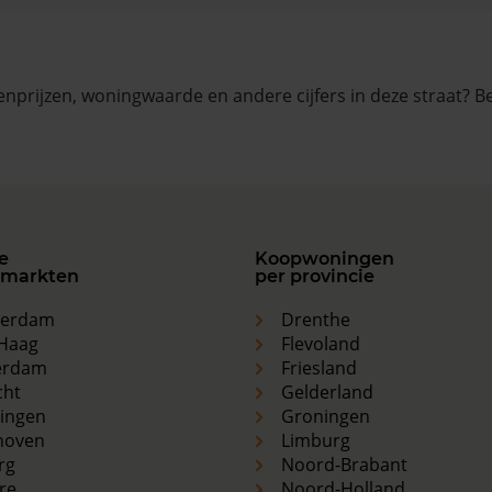
nprijzen, woningwaarde en andere cijfers in deze straat? B
e
Koopwoningen
markten
per provincie
terdam
Drenthe
Haag
Flevoland
erdam
Friesland
cht
Gelderland
ingen
Groningen
hoven
Limburg
rg
Noord-Brabant
re
Noord-Holland