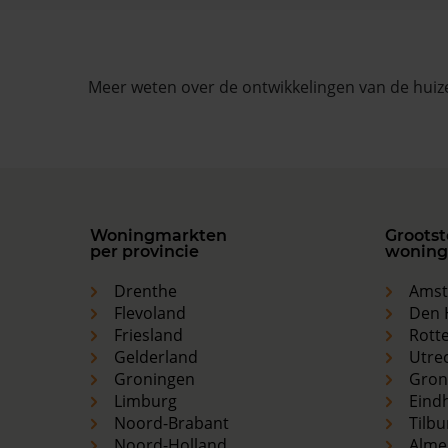
Meer weten over de ontwikkelingen van de huize
Woningmarkten
Grootst
per provincie
woning
Drenthe
Ams
Flevoland
Den 
Friesland
Rott
Gelderland
Utre
Groningen
Gron
Limburg
Eind
Noord-Brabant
Tilbu
Noord-Holland
Alme