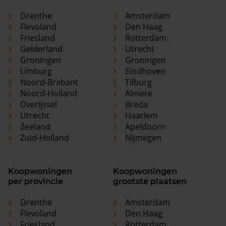
Drenthe
Amsterdam
Flevoland
Den Haag
Friesland
Rotterdam
Gelderland
Utrecht
Groningen
Groningen
Limburg
Eindhoven
Noord-Brabant
Tilburg
Noord-Holland
Almere
Overijssel
Breda
Utrecht
Haarlem
Zeeland
Apeldoorn
Zuid-Holland
Nijmegen
Koopwoningen
Koopwoningen
per provincie
grootste plaatsen
Drenthe
Amsterdam
Flevoland
Den Haag
Friesland
Rotterdam