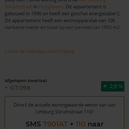
Stirumstraat
in
Hoogeveen
. Dit appartement is
gebouwd in 1990 en heeft een geschat energielabel C.
Dit appartement heeft een woonoppervlak van 106
vierkante meter en staat op een perceel van 1856 m2.
Deze woning is voor het laatst verkocht in 2015 en is in
de afgelopen 12 maanden met meer dan 6% in waarde
+ Lees de volledige omschrijving
gestegen. De woning is na 1993 één keer van eigenaar
gewisseld.
De WOZ waarde van van Limburg Stirumstraat 110
Afgelopen kwartaal:
volgens de gemeente Hoogeveen is €204.000 (2020).
2,9 %
+ €7.098
Volgens Kadasterdata is de kans laag dat deze waarde
te hoog is en dat er bespaard zou kunnen worden op
de gemeentelijke belastingen. Met het
gratis WOZ
Direct de actuele woningwaarde weten van van
alarm
bent u elk jaar op de hoogte van uw laatste WOZ
Limburg Stirumstraat 110?
waarde en kansen op besparing. Schrijf u
hier
gratis in.
SMS
7901AT
+
110
naar