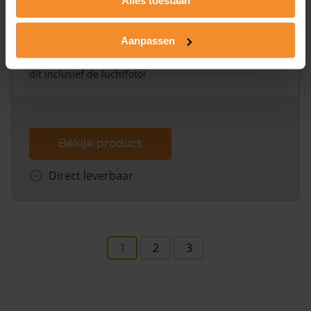
Alleen globale ligging perceel
Aanpassen
Een uitgebreid overzicht van het perceel en
omliggende percelen met de kadastrale erfgrenzen,
dit inclusief de luchtfoto!
Bekijk product
Direct leverbaar
1
2
3