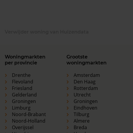
Verwijder woning van Huizendata
Woningmarkten
Grootste
per provincie
woningmarkten
Drenthe
Amsterdam
Flevoland
Den Haag
Friesland
Rotterdam
Gelderland
Utrecht
Groningen
Groningen
Limburg
Eindhoven
Noord-Brabant
Tilburg
Noord-Holland
Almere
Overijssel
Breda