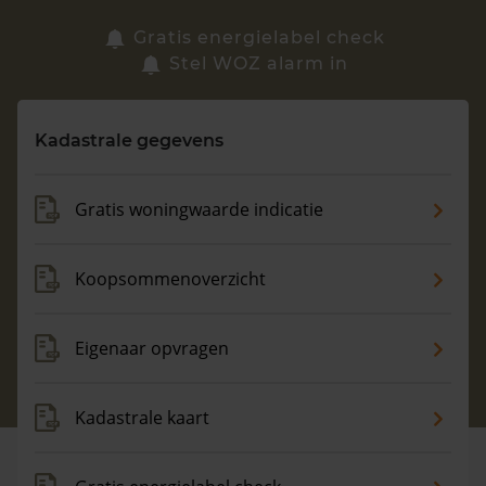
Zoek een woning
Gratis energielabel check
Stel WOZ alarm in
Vragen? Neem contact met ons op
Kadastrale gegevens
088 220 4200
Maandag t/m vrijdag - 08:00 -18:00
Gratis woningwaarde indicatie
Koopsommenoverzicht
Eigenaar opvragen
Kadastrale kaart