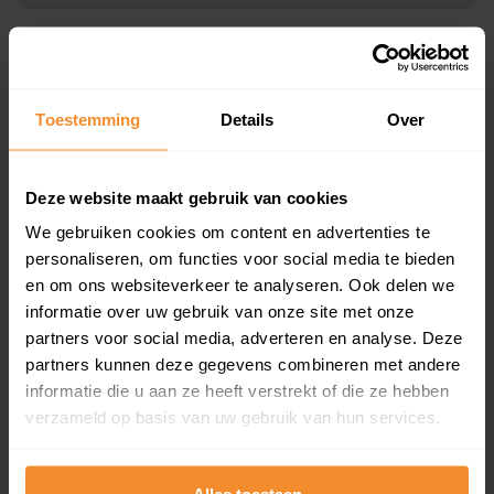
Koopsommenoverzicht (1 jaar gratis
updates)
Toestemming
Details
Over
Inclusief 1 jaar gratis updates
Een overzicht van alle verkochte woningen (koopsom
en koopdatum) binnen een postcodegebied. Dit
Deze website maakt gebruik van cookies
inclusief een jaar lang gratis updates van nieuwe
koopsommen.
We gebruiken cookies om content en advertenties te
personaliseren, om functies voor social media te bieden
en om ons websiteverkeer te analyseren. Ook delen we
informatie over uw gebruik van onze site met onze
partners voor social media, adverteren en analyse. Deze
Bekijk product
partners kunnen deze gegevens combineren met andere
Direct leverbaar
informatie die u aan ze heeft verstrekt of die ze hebben
verzameld op basis van uw gebruik van hun services.
Kadastrale kaart pakket
Alles toestaan