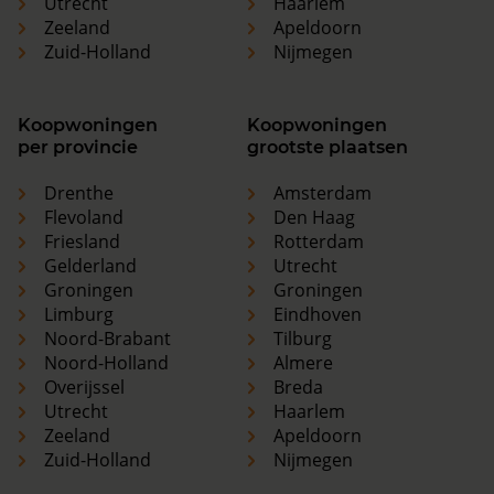
Utrecht
Haarlem
Zeeland
Apeldoorn
Zuid-Holland
Nijmegen
Koopwoningen
Koopwoningen
per provincie
grootste plaatsen
Drenthe
Amsterdam
Flevoland
Den Haag
Friesland
Rotterdam
Gelderland
Utrecht
Groningen
Groningen
Limburg
Eindhoven
Noord-Brabant
Tilburg
Noord-Holland
Almere
Overijssel
Breda
Utrecht
Haarlem
Zeeland
Apeldoorn
Zuid-Holland
Nijmegen