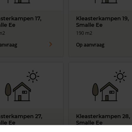
asterkampen 17,
Kleasterkampen 19,
lle Ee
Smalle Ee
m2
190 m2
anvraag
Op aanvraag
asterkampen 27,
Kleasterkampen 28,
lle Ee
Smalle Ee
m2
218 m2