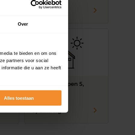
Op aanvraag
Over
 media te bieden en om ons
ze partners voor social
nformatie die u aan ze heeft
Kleasterkampen 5,
Smalle Ee
Alles toestaan
194 m2
Op aanvraag