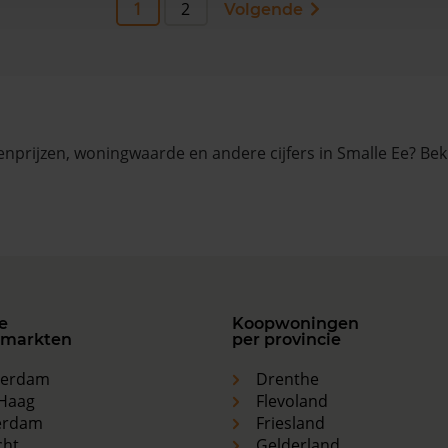
1
2
Volgende
nprijzen, woningwaarde en andere cijfers in Smalle Ee? Bek
e
Koopwoningen
markten
per provincie
terdam
Drenthe
Haag
Flevoland
erdam
Friesland
cht
Gelderland