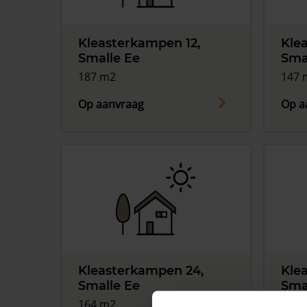
Kleasterkampen 12,
Kle
Smalle Ee
Sma
187 m2
147 
Op aanvraag
Op a
Kleasterkampen 24,
Kle
Smalle Ee
Sma
164 m2
142 