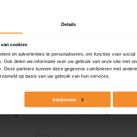
anvraag
Op aanvraag
Details
 van cookies
ent en advertenties te personaliseren, om functies voor social
. Ook delen we informatie over uw gebruik van onze site met on
e. Deze partners kunnen deze gegevens combineren met andere i
erzameld op basis van uw gebruik van hun services.
asterkampen 39,
Kleasterkampen 4,
lle Ee
Smalle Ee
Aanpassen
m2
50 m2
anvraag
Op aanvraag