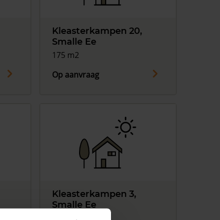
Kleasterkampen 20,
Smalle Ee
175 m2
Op aanvraag
Kleasterkampen 3,
Smalle Ee
304 m2