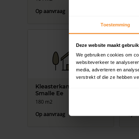
Op aanvraag
Op a
Toestemming
Deze website maakt gebruik
We gebruiken cookies om cont
websiteverkeer te analyseren
media, adverteren en analys
verstrekt of die ze hebben v
Kleasterkampen 37,
Kle
Smalle Ee
Sma
180 m2
728 
Op aanvraag
Op a