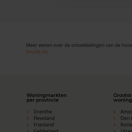
Meer weten over de ontwikkelingen van de huize
Smalle Ee
.
Woningmarkten
Grootst
per provincie
woning
Drenthe
Ams
Flevoland
Den 
Friesland
Rott
Gelderland
Utre