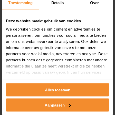
Toestemming
Details
Over
en koopdatum) binnen een postcodegebied. Dit
inclusief een jaar lang gratis updates van nieuwe
koopsommen.
Deze website maakt gebruik van cookies
We gebruiken cookies om content en advertenties te
personaliseren, om functies voor social media te bieden
Bekijk product
en om ons websiteverkeer te analyseren. Ook delen we
informatie over uw gebruik van onze site met onze
Direct leverbaar
partners voor social media, adverteren en analyse. Deze
partners kunnen deze gegevens combineren met andere
informatie die u aan ze heeft verstrekt of die ze hebben
verzameld op basis van uw gebruik van hun services.
Kadastrale kaart pakket
Alleen globale ligging perceel
Alles toestaan
Een uitgebreid overzicht van het perceel en
omliggende percelen met de kadastrale erfgrenzen,
dit inclusief de luchtfoto!
Aanpassen