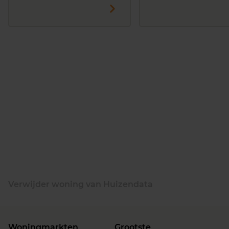
Verwijder woning van Huizendata
Woningmarkten
Grootste