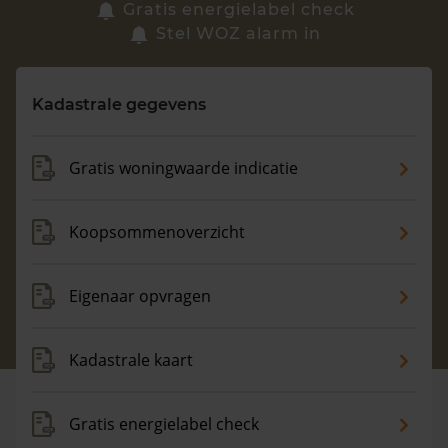
Zoek een woning
Gratis energielabel check
Stel WOZ alarm in
Vragen? Neem contact met ons op
Kadastrale gegevens
088 220 4200
Maandag t/m vrijdag - 08:00 -18:00
Gratis woningwaarde indicatie
Koopsommenoverzicht
Eigenaar opvragen
Kadastrale kaart
Gratis energielabel check