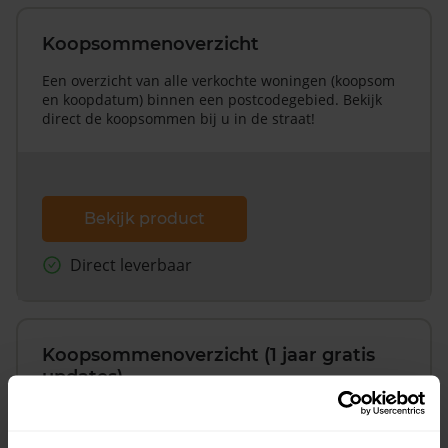
Koopsommenoverzicht
Een overzicht van alle verkochte woningen (koopsom
en koopdatum) binnen een postcodegebied. Bekijk
direct de koopsommen bij u in de straat!
Bekijk product
Direct leverbaar
Koopsommenoverzicht (1 jaar gratis
updates)
Inclusief 1 jaar gratis updates
Een overzicht van alle verkochte woningen (koopsom