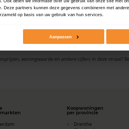
. Ook delen we informatie over uw gebruik van onze site met on
e. Deze partners kunnen deze gegevens combineren met andere i
anvraag
Op aanvraag
erzameld op basis van uw gebruik van hun services.
Aanpassen
nprijzen, woningwaarde en andere cijfers in deze straat? Be
e
Koopwoningen
markten
per provincie
terdam
Drenthe