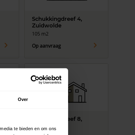
Schukkingdreef 4,
Zuidwolde
105 m2
Op aanvraag
Over
Schukkingdreef 8,
Zuidwolde
 media te bieden en om ons
105 m2