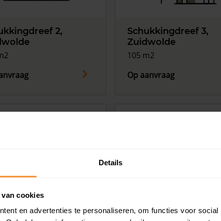
ukkingdreef 2,
Schukkingdreef 3,
dwolde
Zuidwolde
m2
105 m2
anvraag
Op aanvraag
Details
ukkingdreef 6,
Schukkingdreef 7,
 van cookies
dwolde
Zuidwolde
ent en advertenties te personaliseren, om functies voor social
m2
91 m2