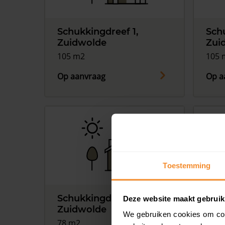
Schukkingdreef 1,
Sch
Zuidwolde
Zui
105 m2
105 
Op aanvraag
Op a
Toestemming
Schukkingdreef 5,
Sch
Deze website maakt gebruik
Zuidwolde
Zui
We gebruiken cookies om cont
78 m2
105 