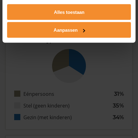
Alles toestaan
Inwoners
Aanpassen
Type huishoudens
Eénpersoons
31%
Stel (geen kinderen)
35%
Gezin (met kinderen)
34%