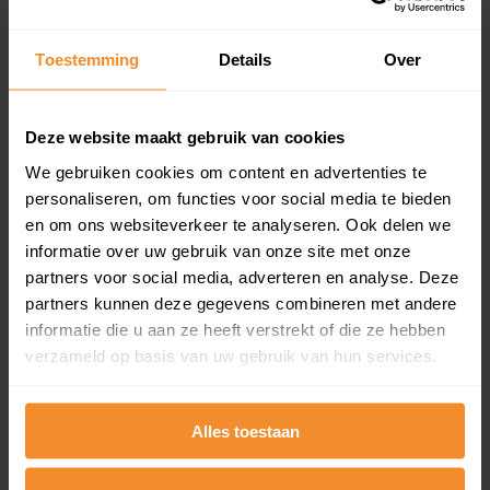
Koopsommenoverzicht (1 jaar gratis
updates)
Toestemming
Details
Over
Inclusief 1 jaar gratis updates
Een overzicht van alle verkochte woningen (koopsom
en koopdatum) binnen een postcodegebied. Dit
Deze website maakt gebruik van cookies
inclusief een jaar lang gratis updates van nieuwe
We gebruiken cookies om content en advertenties te
koopsommen.
personaliseren, om functies voor social media te bieden
en om ons websiteverkeer te analyseren. Ook delen we
informatie over uw gebruik van onze site met onze
partners voor social media, adverteren en analyse. Deze
Bekijk product
partners kunnen deze gegevens combineren met andere
informatie die u aan ze heeft verstrekt of die ze hebben
Direct leverbaar
verzameld op basis van uw gebruik van hun services.
Alles toestaan
Kadastrale kaart pakket
Alleen globale ligging perceel