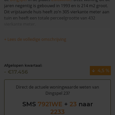
jaren negentig is gebouwd in 1993 en is 214 m2 groot.
Dit vrijstaande huis heeft zo’n 305 vierkante meter aan
tuin en heeft een totale perceelgrootte van 432
vierkante meter.
Dit huis heeft geen herleidbare koopsominformatie en
+ Lees de volledige omschrijving
is in de afgelopen 12 maanden met meer dan 6% in
waarde gestegen. Waarschijnlijk is deze woning sinds
1993 niet meer verkocht.
Afgelopen kwartaal:
Dingspel 23 heeft volgens de gemeente De Wolden een
4,5 %
- €17.456
WOZ waarde van €363.000 (2020). Volgens
Kadasterdata is de kans laag dat deze waarde te hoog
is en dat er bespaard zou kunnen worden op de
Direct de actuele woningwaarde weten van
gemeentelijke belastingen. Met het
gratis WOZ alarm
Dingspel 23?
bent u elk jaar op de hoogte van uw laatste WOZ
SMS
7921WE
+
23
naar
waarde en kansen op besparing. Schrijf u
hier
gratis in.
2233