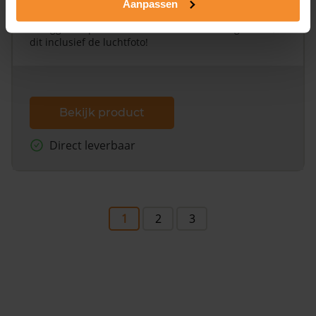
Aanpassen
Een uitgebreid overzicht van het perceel en
omliggende percelen met de kadastrale erfgrenzen,
dit inclusief de luchtfoto!
Bekijk product
Direct leverbaar
1
2
3