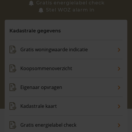
Zoek een woning
Gratis energielabel check
Stel WOZ alarm in
Vragen? Neem contact met ons op
Kadastrale gegevens
088 220 4200
Maandag t/m vrijdag - 08:00 -18:00
Gratis woningwaarde indicatie
Koopsommenoverzicht
Eigenaar opvragen
Kadastrale kaart
Gratis energielabel check