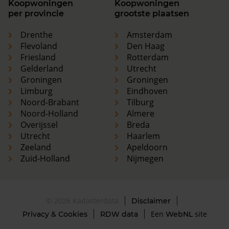
Koopwoningen
Koopwoningen
per provincie
grootste plaatsen
Drenthe
Amsterdam
Flevoland
Den Haag
Friesland
Rotterdam
Gelderland
Utrecht
Groningen
Groningen
Limburg
Eindhoven
Noord-Brabant
Tilburg
Noord-Holland
Almere
Overijssel
Breda
Utrecht
Haarlem
Zeeland
Apeldoorn
Zuid-Holland
Nijmegen
© 2026 Kadasterdata
Disclaimer
Een
site
Privacy & Cookies
RDW data
WebNL