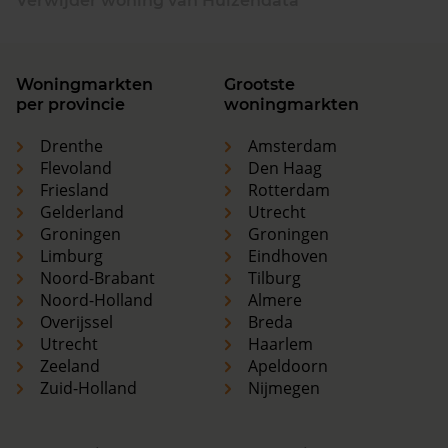
Verwijder woning van Huizendata
Woningmarkten
Grootste
per provincie
woningmarkten
Drenthe
Amsterdam
Flevoland
Den Haag
Friesland
Rotterdam
Gelderland
Utrecht
Groningen
Groningen
Limburg
Eindhoven
Noord-Brabant
Tilburg
Noord-Holland
Almere
Overijssel
Breda
Utrecht
Haarlem
Zeeland
Apeldoorn
Zuid-Holland
Nijmegen