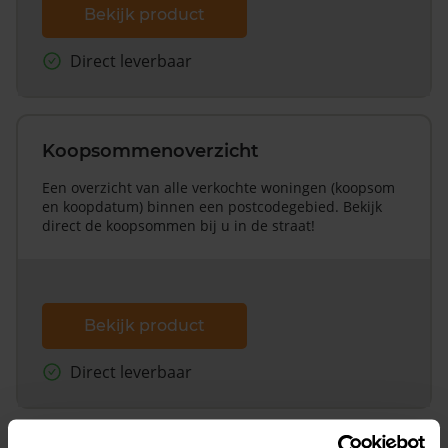
Bekijk product
Direct leverbaar
Koopsommenoverzicht
Een overzicht van alle verkochte woningen (koopsom
en koopdatum) binnen een postcodegebied. Bekijk
direct de koopsommen bij u in de straat!
Bekijk product
Direct leverbaar