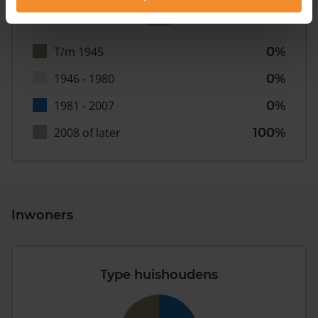
T/m 1945
0%
1946 - 1980
0%
1981 - 2007
0%
2008 of later
100%
Inwoners
Type huishoudens