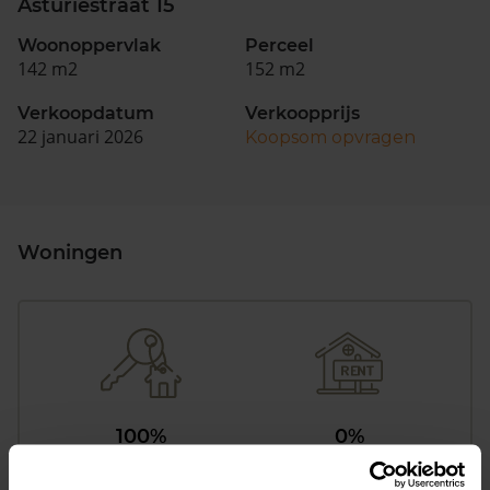
Asturiëstraat 15
Woonoppervlak
Perceel
142 m2
152 m2
Verkoopdatum
Verkoopprijs
22 januari 2026
Koopsom opvragen
Woningen
100%
0%
Koopwoningen
Huurwoningen