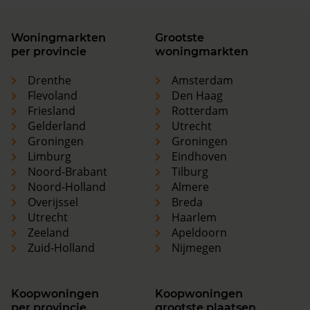
Woningmarkten
Grootste
per provincie
woningmarkten
Drenthe
Amsterdam
Flevoland
Den Haag
Friesland
Rotterdam
Gelderland
Utrecht
Groningen
Groningen
Limburg
Eindhoven
Noord-Brabant
Tilburg
Noord-Holland
Almere
Overijssel
Breda
Utrecht
Haarlem
Zeeland
Apeldoorn
Zuid-Holland
Nijmegen
Koopwoningen
Koopwoningen
per provincie
grootste plaatsen