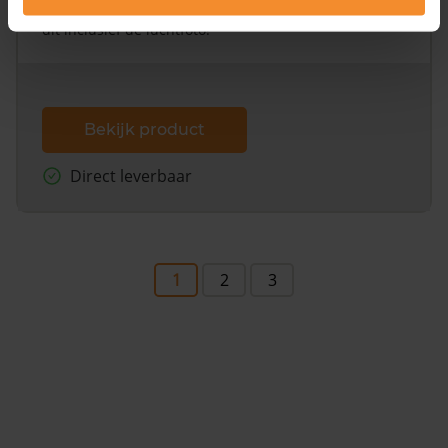
omliggende percelen met de kadastrale erfgrenzen,
dit inclusief de luchtfoto!
Bekijk product
Direct leverbaar
1
2
3