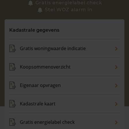
Zoek een woning
Gratis energielabel check
Stel WOZ alarm in
Vragen? Neem contact met ons op
Kadastrale gegevens
088 220 4200
Maandag t/m vrijdag - 08:00 -18:00
Gratis woningwaarde indicatie
Koopsommenoverzicht
Eigenaar opvragen
Kadastrale kaart
Gratis energielabel check