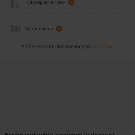
+
Dubbelglas of HR++
+
Warmtepomp
Andere kenmerken toevoegen?
Voeg toe
Eerder verkochte woningen in de buurt