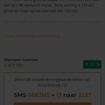
van zo’n 88 vierkante meter. Deze woning is 131 m2
groot en staat op een perceel van 152 m2.
Dit huis heeft geen herleidbare koopsominformatie en
is in de afgelopen 12 maanden meer dan 11% meer
waard geworden. Waarschijnlijk is deze woning sinds
+ Lees de volledige omschrijving
1993 niet meer verkocht.
De gemeentelijke WOZ waarde van Asturiëstraat 13 is
€328.000 (2020). Volgens Kadasterdata is de kans laag
Afgelopen kwartaal:
dat deze waarde te hoog is en dat er bespaard zou
2,1 %
+ €7.791
kunnen worden op de gemeentelijke belastingen. Met
het
gratis WOZ alarm
bent u elk jaar op de hoogte van
uw laatste WOZ waarde en kansen op besparing.
Direct de actuele woningwaarde weten van
Schrijf u
hier
gratis in.
Asturiëstraat 13?
SMS
6663NS
+
13
naar
2233