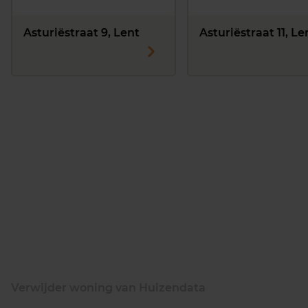
Asturiëstraat 9, Lent
Asturiëstraat 11, Le
Verwijder woning van Huizendata