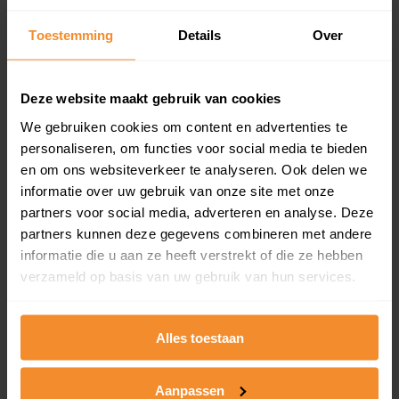
updates)
Inclusief 1 jaar gratis updates
Toestemming
Details
Over
Een overzicht van alle verkochte woningen (koopsom
en koopdatum) binnen een postcodegebied. Dit
Deze website maakt gebruik van cookies
inclusief een jaar lang gratis updates van nieuwe
koopsommen.
We gebruiken cookies om content en advertenties te
personaliseren, om functies voor social media te bieden
en om ons websiteverkeer te analyseren. Ook delen we
informatie over uw gebruik van onze site met onze
Bekijk product
partners voor social media, adverteren en analyse. Deze
partners kunnen deze gegevens combineren met andere
Direct leverbaar
informatie die u aan ze heeft verstrekt of die ze hebben
verzameld op basis van uw gebruik van hun services.
Kadastrale kaart pakket
Alles toestaan
Alleen globale ligging perceel
Aanpassen
Een uitgebreid overzicht van het perceel en