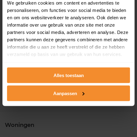
We gebruiken cookies om content en advertenties te
Woonoppervlak
Perceel
personaliseren, om functies voor social media te bieden
86 m2
180 m2
en om ons websiteverkeer te analyseren. Ook delen we
informatie over uw gebruik van onze site met onze
Verkoopdatum
Verkoopprijs
partners voor social media, adverteren en analyse. Deze
16 juni 2026
Koopsom opvragen
partners kunnen deze gegevens combineren met andere
informatie die u aan ze heeft verstrekt of die ze hebben
verzameld op basis van uw gebruik van hun services.
Groot-Brittanniëstraat 72
Woonoppervlak
Perceel
133 m2
208 m2
Alles toestaan
Verkoopdatum
Verkoopprijs
15 juni 2026
Koopsom opvragen
Aanpassen
Woningen