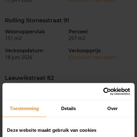
Rolling Stonesstraat 91
Woonoppervlak
Perceel
151 m2
257 m2
Verkoopdatum
Verkoopprijs
18 juni 2026
Koopsom opvragen
Laauwikstraat 82
Woonoppervlak
Perceel
42 m2
0 m2
Verkoopdatum
Verkoopprijs
Toestemming
Details
Over
16 juni 2026
Koopsom opvragen
Deze website maakt gebruik van cookies
Haagbeukstraat 74