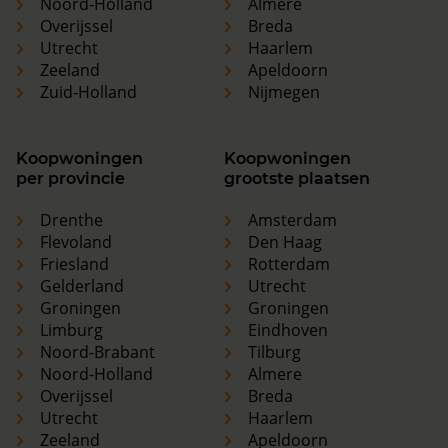
Noord-Holland
Almere
Overijssel
Breda
Utrecht
Haarlem
Zeeland
Apeldoorn
Zuid-Holland
Nijmegen
Koopwoningen
Koopwoningen
per provincie
grootste plaatsen
Drenthe
Amsterdam
Flevoland
Den Haag
Friesland
Rotterdam
Gelderland
Utrecht
Groningen
Groningen
Limburg
Eindhoven
Noord-Brabant
Tilburg
Noord-Holland
Almere
Overijssel
Breda
Utrecht
Haarlem
Zeeland
Apeldoorn