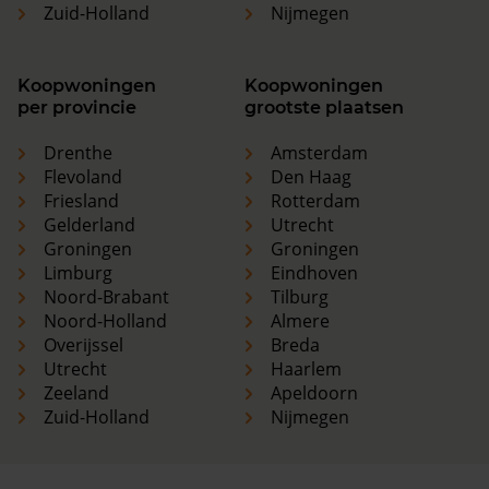
Zuid-Holland
Nijmegen
Koopwoningen
Koopwoningen
per provincie
grootste plaatsen
Drenthe
Amsterdam
Flevoland
Den Haag
Friesland
Rotterdam
Gelderland
Utrecht
Groningen
Groningen
Limburg
Eindhoven
Noord-Brabant
Tilburg
Noord-Holland
Almere
Overijssel
Breda
Utrecht
Haarlem
Zeeland
Apeldoorn
Zuid-Holland
Nijmegen