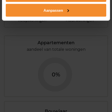
Aanpassen
91%
9%
Koopwoningen
Huurwoningen
Appartementen
aandeel van totale woningen
0%
Bouwjaar