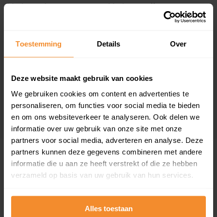
Verkoopdatum
Verkoopprijs
04 mei 2026
Koopsom opvragen
Toestemming
Details
Over
Het Buske 83
Woonoppervlak
Perceel
119 m2
131 m2
Deze website maakt gebruik van cookies
We gebruiken cookies om content en advertenties te
Verkoopdatum
Verkoopprijs
personaliseren, om functies voor social media te bieden
01 september 2025
Koopsom opvragen
en om ons websiteverkeer te analyseren. Ook delen we
informatie over uw gebruik van onze site met onze
partners voor social media, adverteren en analyse. Deze
partners kunnen deze gegevens combineren met andere
Woningen
informatie die u aan ze heeft verstrekt of die ze hebben
verzameld op basis van uw gebruik van hun services.
Alles toestaan