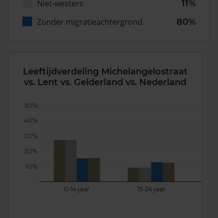
Niet-westers
11%
Zonder migratieachtergrond
80%
Leeftijdverdeling Michelangelostraat
vs. Lent vs. Gelderland vs. Nederland
50%
40%
30%
20%
10%
0-14 jaar
15-24 jaar
25