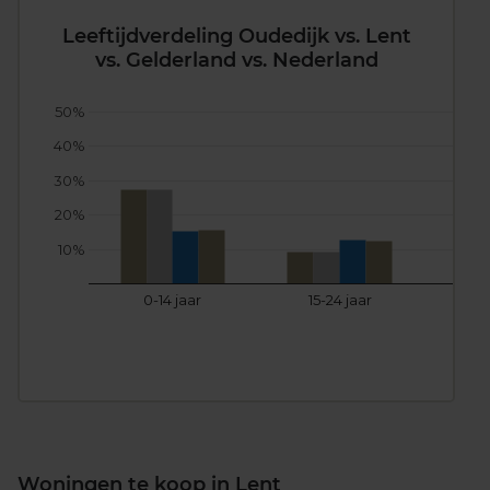
Leeftijdverdeling Oudedijk vs. Lent
vs. Gelderland vs. Nederland
50%
40%
30%
20%
10%
0-14 jaar
15-24 jaar
25
Woningen te koop in Lent