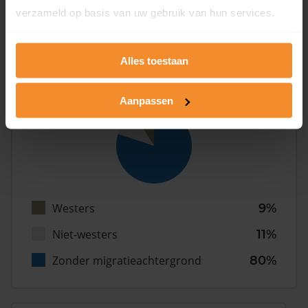
verzameld op basis van uw gebruik van hun services.
Gezin (met kinderen)
53%
Alles toestaan
Herkomst
Aanpassen
Westers
9%
Niet-westers
11%
Zonder migratieachtergrond
80%