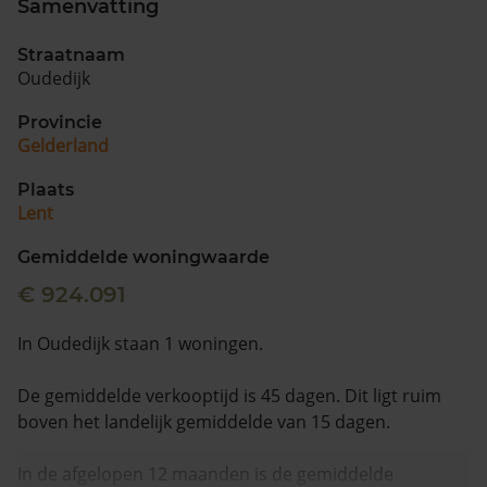
Samenvatting
Vragen? Neem contact met ons op
Straatnaam
Oudedijk
088 220 4200
Maandag t/m vrijdag - 08:00 -18:00
Provincie
Gelderland
Plaats
Lent
Gemiddelde woningwaarde
€ 924.091
In Oudedijk staan 1 woningen.
De gemiddelde verkooptijd is 45 dagen. Dit ligt ruim
boven het landelijk gemiddelde van 15 dagen.
In de afgelopen 12 maanden is de gemiddelde