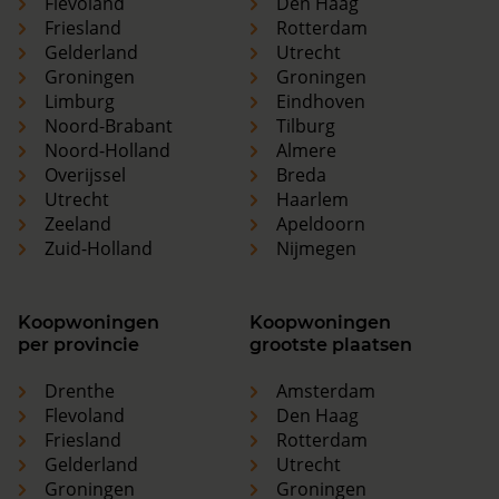
Flevoland
Den Haag
Friesland
Rotterdam
Gelderland
Utrecht
Groningen
Groningen
Limburg
Eindhoven
Noord-Brabant
Tilburg
Noord-Holland
Almere
Overijssel
Breda
Utrecht
Haarlem
Zeeland
Apeldoorn
Zuid-Holland
Nijmegen
Koopwoningen
Koopwoningen
per provincie
grootste plaatsen
Drenthe
Amsterdam
Flevoland
Den Haag
Friesland
Rotterdam
Gelderland
Utrecht
Groningen
Groningen