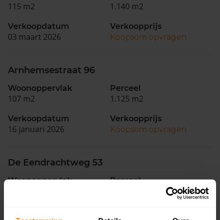
115 m2
1.140 m2
Verkoopdatum
Verkoopprijs
03 maart 2026
Koopsom opvragen
Arnhemsestraat 96
Woonoppervlak
Perceel
107 m2
1.125 m2
Verkoopdatum
Verkoopprijs
16 januari 2026
Koopsom opvragen
De Eendrachtweg 53
Woonoppervlak
Perceel
102 m2
328 m2
Verkoopdatum
Verkoopprijs