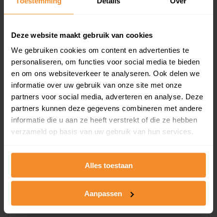
19 november 2025
Toestemming
Details
Over
Koopsom opvragen
Deze website maakt gebruik van cookies
We gebruiken cookies om content en advertenties te
Woningen
personaliseren, om functies voor social media te bieden
en om ons websiteverkeer te analyseren. Ook delen we
informatie over uw gebruik van onze site met onze
partners voor social media, adverteren en analyse. Deze
partners kunnen deze gegevens combineren met andere
informatie die u aan ze heeft verstrekt of die ze hebben
verzameld op basis van uw gebruik van hun services.
25%
75%
Koopwoningen
Huurwoningen
Alles toestaan
Appartementen
Aanpassen
aandeel van totale woningen