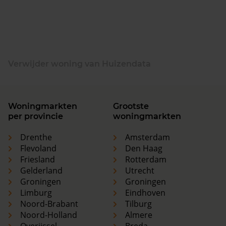
Verwijder woning van Huizendata
Woningmarkten
Grootste
per provincie
woningmarkten
Drenthe
Amsterdam
Flevoland
Den Haag
Friesland
Rotterdam
Gelderland
Utrecht
Groningen
Groningen
Limburg
Eindhoven
Noord-Brabant
Tilburg
Noord-Holland
Almere
Overijssel
Breda