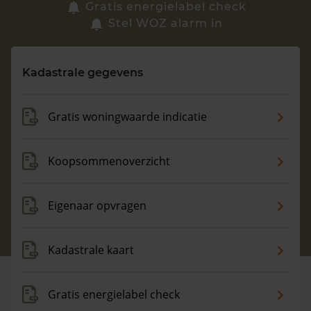
Zoek een woning
Gratis energielabel check
Stel WOZ alarm in
Vragen? Neem contact met ons op
Kadastrale gegevens
088 220 4200
Maandag t/m vrijdag - 08:00 -18:00
Gratis woningwaarde indicatie
Koopsommenoverzicht
Eigenaar opvragen
Kadastrale kaart
Gratis energielabel check