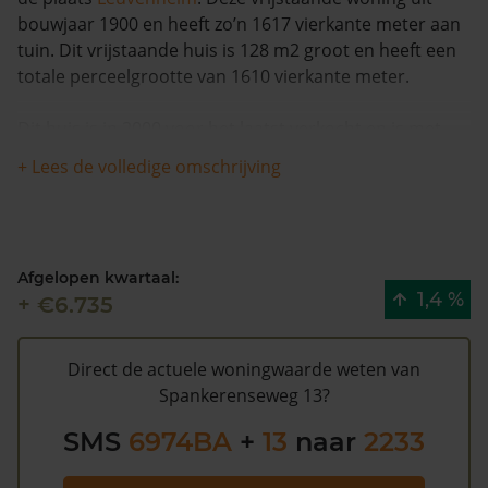
bouwjaar 1900 en heeft zo’n 1617 vierkante meter aan
tuin. Dit vrijstaande huis is 128 m2 groot en heeft een
totale perceelgrootte van 1610 vierkante meter.
Dit huis is in 2000 voor het laatst verkocht en is met
meer dan 14% in waarde gestegen in de afgelopen 12
+ Lees de volledige omschrijving
maanden. Vanaf 1993 is de woning 1 keer van eigenaar
veranderd.
Spankerenseweg 13 heeft volgens de gemeente
Afgelopen kwartaal:
Brummen een WOZ waarde van €396.000 (2020).
1,4 %
+ €6.735
Volgens Kadasterdata is de kans laag dat deze waarde
te hoog is en dat er bespaard zou kunnen worden op
de gemeentelijke belastingen. Met het
gratis WOZ
Direct de actuele woningwaarde weten van
alarm
bent u elk jaar op de hoogte van uw laatste WOZ
Spankerenseweg 13?
waarde en kansen op besparing. Schrijf u
hier
gratis in.
SMS
6974BA
+
13
naar
2233