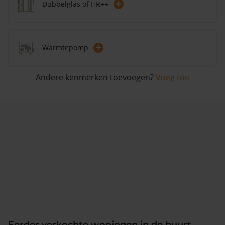
+
Dubbelglas of HR++
+
Warmtepomp
Andere kenmerken toevoegen?
Voeg toe
Eerder verkochte woningen in de buurt