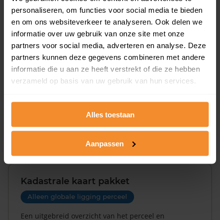
updates)
personaliseren, om functies voor social media te bieden
Inclusief 1 jaar gratis updates
en om ons websiteverkeer te analyseren. Ook delen we
informatie over uw gebruik van onze site met onze
Een overzicht van alle verkochte woningen (koopsom
partners voor social media, adverteren en analyse. Deze
en koopdatum) binnen een postcodegebied. Dit
inclusief een jaar lang gratis updates van nieuwe
partners kunnen deze gegevens combineren met andere
koopsommen.
informatie die u aan ze heeft verstrekt of die ze hebben
verzameld op basis van uw gebruik van hun services.
Bekijk product
Alles toestaan
Direct leverbaar
Aanpassen
Kadastrale kaart pakket
Alleen globale ligging perceel
Een uitgebreid overzicht van het perceel en