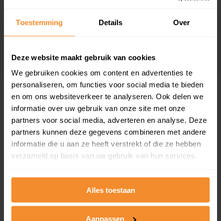
Woonoppervlak
Perceel
102 m2
328 m2
Toestemming
Details
Over
Verkoopdatum
Verkoopprijs
19 november 2025
Koopsom opvragen
Deze website maakt gebruik van cookies
We gebruiken cookies om content en advertenties te
personaliseren, om functies voor social media te bieden
Woningen
en om ons websiteverkeer te analyseren. Ook delen we
informatie over uw gebruik van onze site met onze
partners voor social media, adverteren en analyse. Deze
partners kunnen deze gegevens combineren met andere
informatie die u aan ze heeft verstrekt of die ze hebben
verzameld op basis van uw gebruik van hun services.
26%
74%
Alles toestaan
Koopwoningen
Huurwoningen
Aanpassen