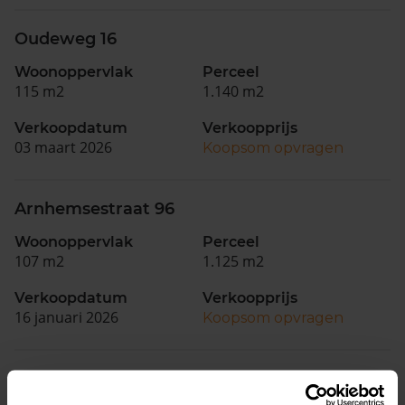
Oudeweg 16
Woonoppervlak
Perceel
115 m2
1.140 m2
Verkoopdatum
Verkoopprijs
03 maart 2026
Koopsom opvragen
Arnhemsestraat 96
Woonoppervlak
Perceel
107 m2
1.125 m2
Verkoopdatum
Verkoopprijs
16 januari 2026
Koopsom opvragen
De Eendrachtweg 53