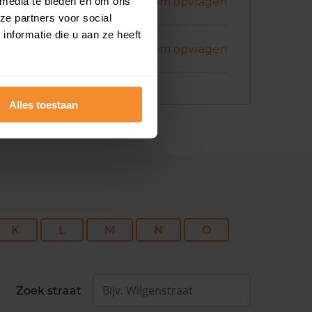
bruari 2026
 media te bieden en om ons
Koopsom opvragen
ze partners voor social
nformatie die u aan ze heeft
ecember 2025
Koopsom opvragen
Alles toestaan
K
L
M
N
O
Zoek straat