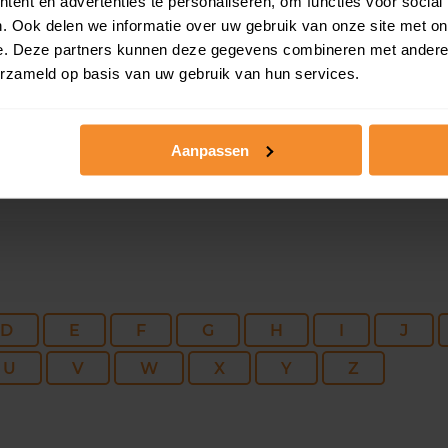
180 m2
1.200 m2
19 fe
ent en advertenties te personaliseren, om functies voor social
. Ook delen we informatie over uw gebruik van onze site met on
e. Deze partners kunnen deze gegevens combineren met andere i
155 m2
575 m2
22 d
erzameld op basis van uw gebruik van hun services.
Aanpassen
D
E
F
G
H
I
J
U
V
W
X
Y
Z