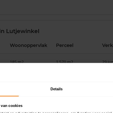
n Lutjewinkel
Woonoppervlak
Perceel
Ver
185 m2
1.570 m2
29 ju
75 m2
243 m2
01 me
Details
173 m2
705 m2
04 ma
 van cookies