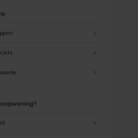
ns
pport
zicht
waarde
 koopwoning?
eck