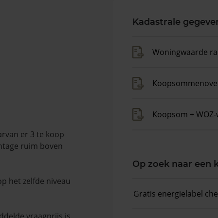
Kadastrale gegeve
Woningwaarde ra
Koopsommenover
Koopsom + WOZ-
arvan er 3 te koop
entage ruim boven
Op zoek naar een
op het zelfde niveau
Gratis energielabel ch
delde vraagprijs is