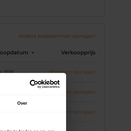
Andere koopsommen opvragen
koopdatum
Verkoopprijs
ni 2026
Koopsom opvragen
i 2026
Koopsom opvragen
Over
art 2026
Koopsom opvragen