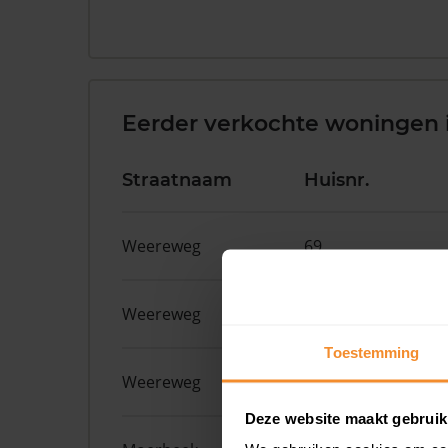
Eerder verkochte woningen i
Straatnaam
Huisnr.
Weereweg
69
Weereweg
44
Toestemming
Weereweg
39
Deze website maakt gebruik