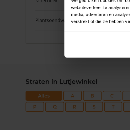
Moerbeek
38A
We gebruiken cookies om cont
websiteverkeer te analyseren
media, adverteren en analys
Plantsoendwarsstraat
25
verstrekt of die ze hebben v
Straten in Lutjewinkel
Alles
A
B
C
P
Q
R
S
T