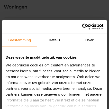
Woningen
Toestemming
Details
Over
21%
79%
Koopwoningen
Huurwoningen
Deze website maakt gebruik van cookies
We gebruiken cookies om content en advertenties te
personaliseren, om functies voor social media te bieden
en om ons websiteverkeer te analyseren. Ook delen we
Appartementen
informatie over uw gebruik van onze site met onze
aandeel van totale woningen
partners voor social media, adverteren en analyse. Deze
partners kunnen deze gegevens combineren met andere
informatie die u aan ze heeft verstrekt of die ze hebben
verzameld op basis van uw gebruik van hun services.
0%