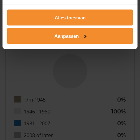
Alles toestaan
Aanpassen
Bouwjaar
T/m 1945
0%
1946 - 1980
100%
1981 - 2007
0%
2008 of later
0%