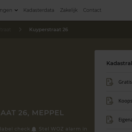
ingen
Kadasterdata
Zakelijk
Contact
traat
Kuyperstraat 26
Kadastra
Grati
Koop
AAT 26, MEPPEL
Eigen
label check
Stel WOZ alarm in