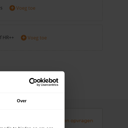
+
rs
Voeg toe
+
f HR++
Voeg toe
Over
Andere koopsommen opvragen