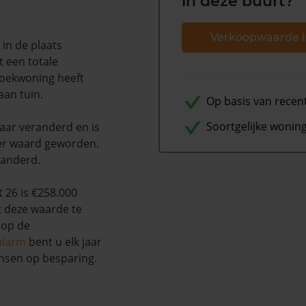
in deze buurt?
Verkoopwaarde i
in de plaats
t een totale
hoekwoning heeft
aan tuin.
Op basis van recen
Soortgelijke wonin
naar veranderd en is
er waard geworden.
randerd.
 26 is €258.000
t deze waarde te
 op de
alarm
bent u elk jaar
nsen op besparing.