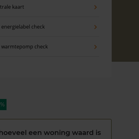
trale kaart
 energielabel check
s warmtepomp check
 %
hoeveel een woning waard is