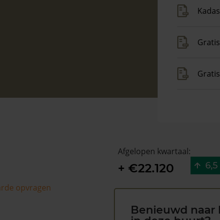
Kadas
Gratis
Grati
Afgelopen kwartaal:
6,5
+ €22.120
arde opvragen
Benieuwd naar 