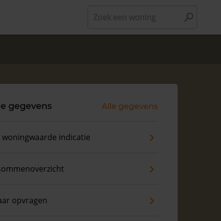
Zoek een woning
le gegevens
Alle gegevens
s woningwaarde indicatie
sommenoverzicht
aar opvragen