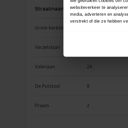
We gebruiken cookies om cont
websiteverkeer te analyseren
Straatnaam
Huisnr.
media, adverteren en analys
verstrekt of die ze hebben v
Grote Kerkstraat
11D
Verzetslaan
63
Valeriaan
2A
De Putstoel
8
Praam
2