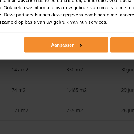
ent en advertenties te personaliseren, om functies voor social
. Ook delen we informatie over uw gebruik van onze site met on
Woonoppervlak
Perceel
Ver
e. Deze partners kunnen deze gegevens combineren met andere i
erzameld op basis van uw gebruik van hun services.
44 m2
320 m2
30 ju
Aanpassen
130 m2
211 m2
30 ju
147 m2
330 m2
30 ju
74 m2
1.485 m2
29 ju
121 m2
235 m2
26 ju