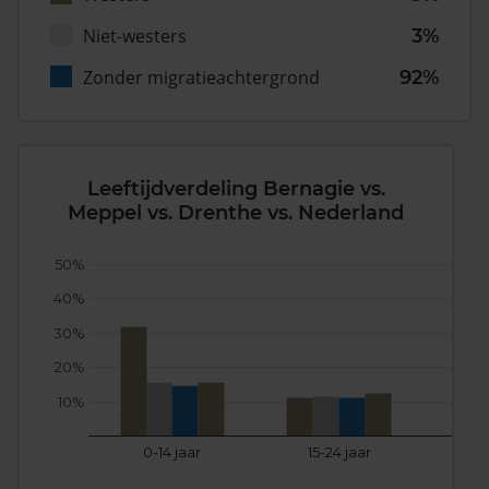
Niet-westers
3%
Zonder migratieachtergrond
92%
Leeftijdverdeling Bernagie vs.
Meppel vs. Drenthe vs. Nederland
50%
40%
30%
20%
10%
0-14 jaar
15-24 jaar
25