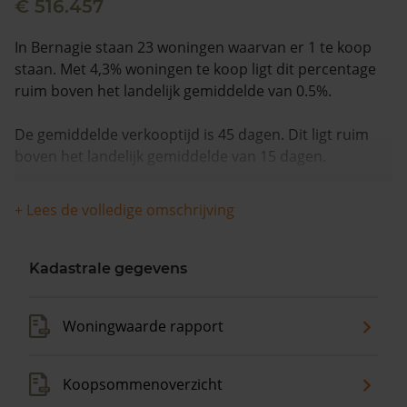
€ 516.457
In Bernagie staan 23 woningen waarvan er 1 te koop
staan. Met 4,3% woningen te koop ligt dit percentage
ruim boven het landelijk gemiddelde van 0.5%.
De gemiddelde verkooptijd is 45 dagen. Dit ligt ruim
boven het landelijk gemiddelde van 15 dagen.
De gemiddelde huizenprijs is €235.000. De gemiddelde
+ Lees de volledige omschrijving
vraagprijs is €235.000. In de afgelopen 12 maanden is
de gemiddelde woningwaarde met 12,1% gestegen.
Kadastrale gegevens
Woningwaarde rapport
Koopsommenoverzicht