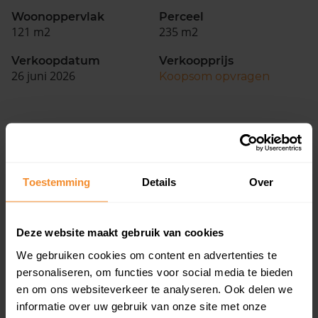
Woonoppervlak
Perceel
121 m2
235 m2
Verkoopdatum
Verkoopprijs
26 juni 2026
Koopsom opvragen
Woningen
Toestemming
Details
Over
Deze website maakt gebruik van cookies
We gebruiken cookies om content en advertenties te
4%
96%
personaliseren, om functies voor social media te bieden
en om ons websiteverkeer te analyseren. Ook delen we
Koopwoningen
Huurwoningen
informatie over uw gebruik van onze site met onze