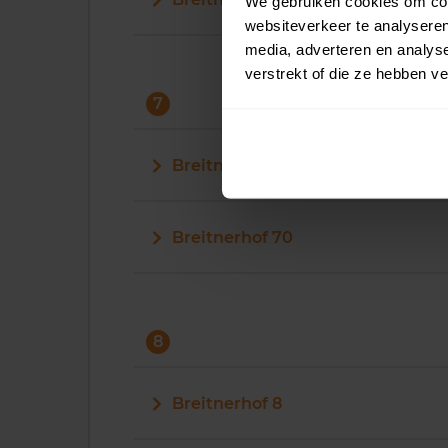
We gebruiken cookies om cont
websiteverkeer te analyseren
media, adverteren en analys
verstrekt of die ze hebben v
7
Breitnerhof 7
Breitnerhof 70
8
Breitnerhof 8