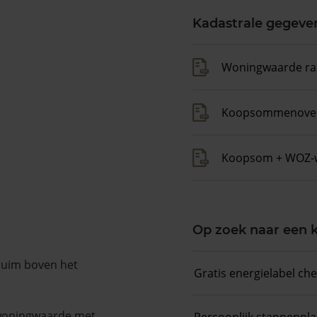
Kadastrale gegeve
Woningwaarde ra
Koopsommenover
Koopsom + WOZ-
Op zoek naar een
 ruim boven het
Gratis energielabel ch
 woningwaarde met