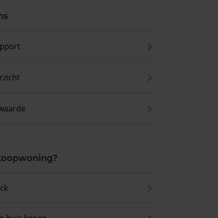
ns
pport
zicht
waarde
 koopwoning?
eck