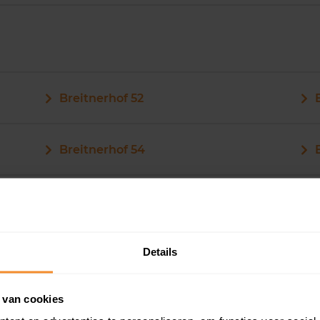
Breitnerhof 52
Breitnerhof 54
Details
Breitnerhof 62
 van cookies
Breitnerhof 64