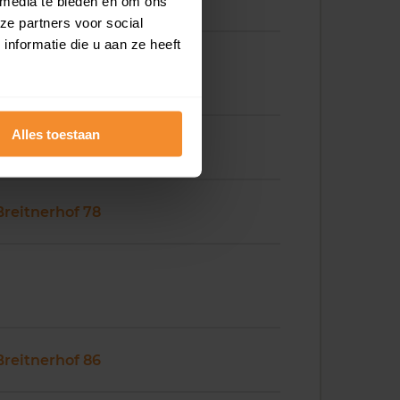
 media te bieden en om ons
ze partners voor social
nformatie die u aan ze heeft
Alles toestaan
Breitnerhof 76
Breitnerhof 78
Breitnerhof 86