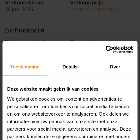
Verkoopdatum
Verkoopprijs
30 juni 2026
Koopsom opvragen
De Putstoel 8
Woonoppervlak
Perceel
74 m2
1.485 m2
Verkoopdatum
Verkoopprijs
Toestemming
Details
Over
29 juni 2026
Koopsom opvragen
Praam 2
Deze website maakt gebruik van cookies
We gebruiken cookies om content en advertenties te
Woonoppervlak
Perceel
personaliseren, om functies voor social media te bieden
121 m2
235 m2
en om ons websiteverkeer te analyseren. Ook delen we
Verkoopdatum
Verkoopprijs
informatie over uw gebruik van onze site met onze
26 juni 2026
Koopsom opvragen
partners voor social media, adverteren en analyse. Deze
partners kunnen deze gegevens combineren met andere