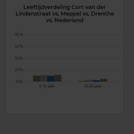
Leeftijdverdeling Cort van der
Lindenstraat vs. Meppel vs. Drenthe
vs. Nederland
50%
40%
30%
20%
10%
0-14 jaar
15-24 jaar
25