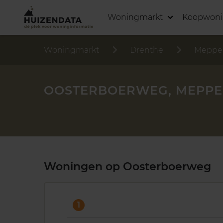
Woningmarkt
Koopwon
Woningmarkt
Drenthe
Meppe
OOSTERBOERWEG, MEPPE
Woningen op Oosterboerweg
1