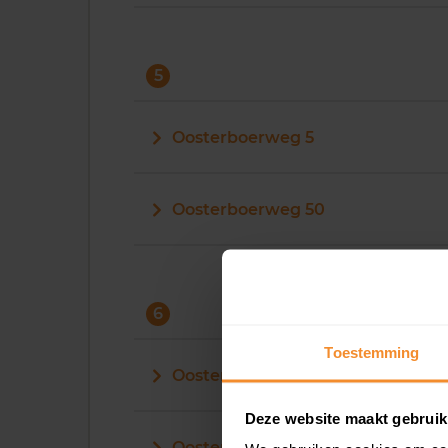
5
Oosterboerweg 5
Oosterboerweg 50
6
Toestemming
Oosterboerweg 60
Deze website maakt gebruik
Oosterboerweg 62