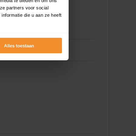
 media te bieden en om ons
ze partners voor social
nformatie die u aan ze heeft
Alles toestaan
Oosterboerweg 78