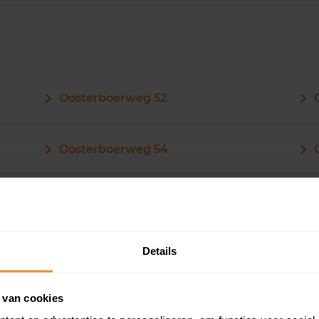
Oosterboerweg 52
Oosterboerweg 54
Details
Oosterboerweg 64
 van cookies
Oosterboerweg 66