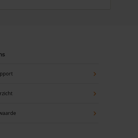
ns
pport
zicht
waarde