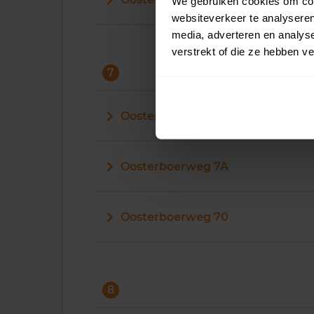
We gebruiken cookies om cont
websiteverkeer te analyseren
media, adverteren en analys
verstrekt of die ze hebben v
7
Oosterboerweg 7
Oosterboerweg 7A
Oosterboerweg 70
8