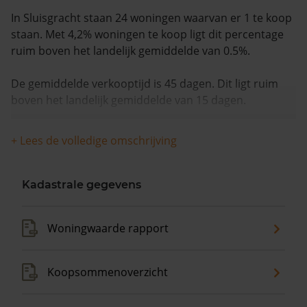
In Sluisgracht staan 24 woningen waarvan er 1 te koop
staan. Met 4,2% woningen te koop ligt dit percentage
ruim boven het landelijk gemiddelde van 0.5%.
De gemiddelde verkooptijd is 45 dagen. Dit ligt ruim
boven het landelijk gemiddelde van 15 dagen.
De gemiddelde huizenprijs is €239.500. De gemiddelde
+ Lees de volledige omschrijving
vraagprijs is €239.500. In de afgelopen 12 maanden is
de gemiddelde woningwaarde met 7,2% gestegen.
Kadastrale gegevens
Woningwaarde rapport
Koopsommenoverzicht