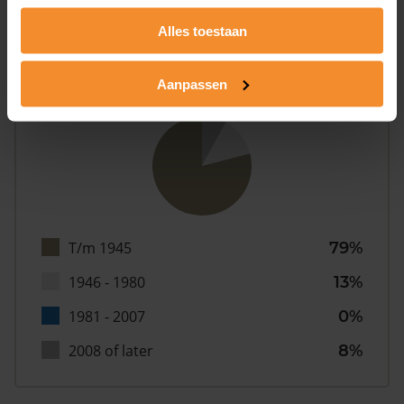
Alles toestaan
Aanpassen
Bouwjaar
T/m 1945
79%
1946 - 1980
13%
1981 - 2007
0%
2008 of later
8%