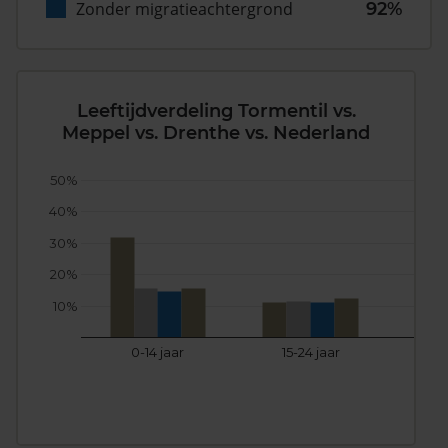
Zonder migratieachtergrond
92%
Leeftijdverdeling Tormentil vs.
Meppel vs. Drenthe vs. Nederland
50%
40%
30%
20%
10%
0-14 jaar
15-24 jaar
25