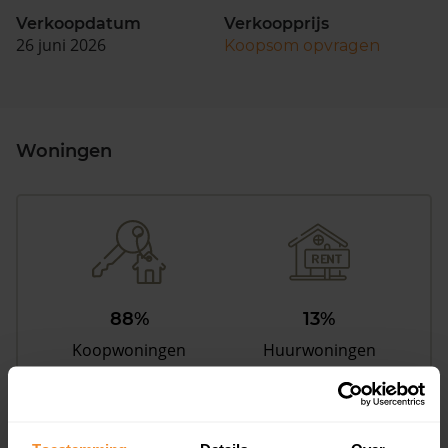
Verkoopdatum
Verkoopprijs
26 juni 2026
Koopsom opvragen
Woningen
88%
13%
Koopwoningen
Huurwoningen
Appartementen