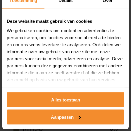
Toestemming
Details
Over
aandeel van totale woningen
Deze website maakt gebruik van cookies
We gebruiken cookies om content en advertenties te
0%
personaliseren, om functies voor social media te bieden
en om ons websiteverkeer te analyseren. Ook delen we
informatie over uw gebruik van onze site met onze
partners voor social media, adverteren en analyse. Deze
partners kunnen deze gegevens combineren met andere
informatie die u aan ze heeft verstrekt of die ze hebben
Bouwjaar
verzameld op basis van uw gebruik van hun services.
Alles toestaan
Aanpassen
T/m 1945
0%