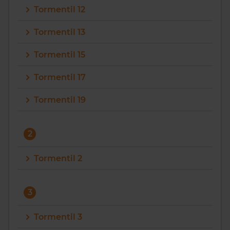
Tormentil 12
Vragen? Neem contact met ons op
Tormentil 13
088 220 4200
Tormentil 15
Maandag t/m vrijdag - 08:00 -18:00
Tormentil 17
Tormentil 19
2
Tormentil 2
3
Tormentil 3