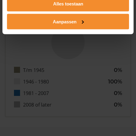
Alles toestaan
Bouwjaar
Aanpassen
T/m 1945
0%
1946 - 1980
100%
1981 - 2007
0%
2008 of later
0%