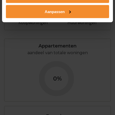
Aanpassen
3%
97%
Koopwoningen
Huurwoningen
Appartementen
aandeel van totale woningen
0%