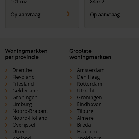
101 m2
84 m2
Op aanvraag
Op aanvraag
Woningmarkten
Grootste
per provincie
woningmarkten
Drenthe
Amsterdam
Flevoland
Den Haag
Friesland
Rotterdam
Gelderland
Utrecht
Groningen
Groningen
Limburg
Eindhoven
Noord-Brabant
Tilburg
Noord-Holland
Almere
Overijssel
Breda
Utrecht
Haarlem
Zeeland
Apeldoorn