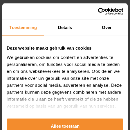
Verkoopdatum
Verkoopprijs
29 juni 2026
Koopsom opvragen
Toestemming
Details
Over
Praam 2
Woonoppervlak
Perceel
Deze website maakt gebruik van cookies
121 m2
235 m2
We gebruiken cookies om content en advertenties te
Verkoopdatum
Verkoopprijs
personaliseren, om functies voor social media te bieden
26 juni 2026
Koopsom opvragen
en om ons websiteverkeer te analyseren. Ook delen we
informatie over uw gebruik van onze site met onze
partners voor social media, adverteren en analyse. Deze
partners kunnen deze gegevens combineren met andere
Woningen
informatie die u aan ze heeft verstrekt of die ze hebben
verzameld op basis van uw gebruik van hun services.
Alles toestaan