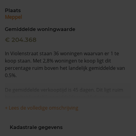
Plaats
Meppel
Gemiddelde woningwaarde
€ 204.368
In Violenstraat staan 36 woningen waarvan er 1 te
koop staan. Met 2,8% woningen te koop ligt dit
percentage ruim boven het landelijk gemiddelde van
0.5%.
De gemiddelde verkooptijd is 45 dagen. Dit ligt ruim
boven het landelijk gemiddelde van 15 dagen.
+ Lees de volledige omschrijving
De gemiddelde huizenprijs is €170.000. De gemiddelde
vraagprijs is €170.000. In de afgelopen 12 maanden is
de gemiddelde woningwaarde met 12,1% gestegen.
Kadastrale gegevens