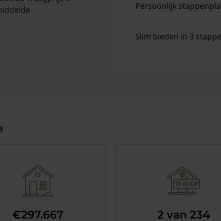
Persoonlijk stappenpl
middelde
Slim bieden in 3 stapp
e
€297.667
2 van 234