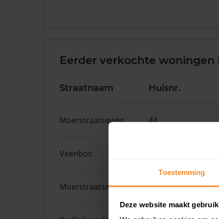
Eerder verkochte woningen 
Straatnaam
Huisnr.
Moerstraatseweg
44
Veenbos
19
Toestemming
Moerstraatseweg
76
Deze website maakt gebruik