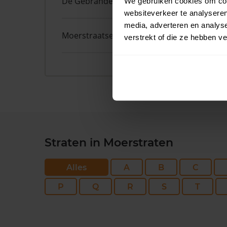
De Gebrande Hoef
5
We gebruiken cookies om cont
websiteverkeer te analyseren
media, adverteren en analys
Moerstraatseweg
77
verstrekt of die ze hebben v
Straten in Moerstraten
Alles
A
B
C
P
Q
R
S
T