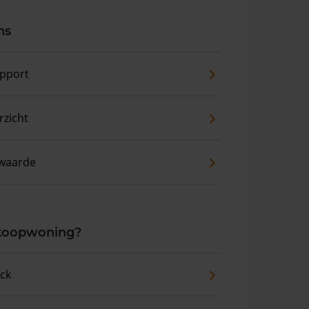
ns
pport
zicht
waarde
 koopwoning?
eck