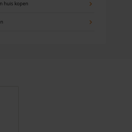
an huis kopen
en