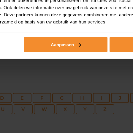
191 m2
413 m2
01 ap
ent en advertenties te personaliseren, om functies voor social
. Ook delen we informatie over uw gebruik van onze site met on
e. Deze partners kunnen deze gegevens combineren met andere i
298 m2
1.305 m2
31 ma
erzameld op basis van uw gebruik van hun services.
Aanpassen
D
E
F
G
H
I
J
U
V
W
X
Y
Z