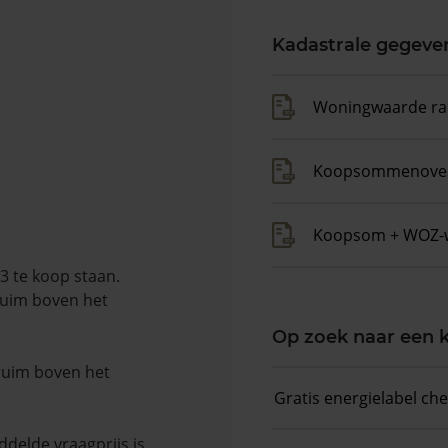
Kadastrale gegeve
Woningwaarde ra
Koopsommenover
Koopsom + WOZ-
3 te koop staan.
ruim boven het
Op zoek naar een
 ruim boven het
Gratis energielabel ch
delde vraagprijs is