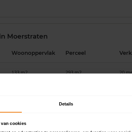
in Moerstraten
Woonoppervlak
Perceel
Ver
133 m2
293 m2
20 me
92 m2
145 m2
30 ap
Details
217 m2
576 m2
17 ap
 van cookies