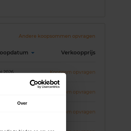
Andere koopsommen opvragen
koopdatum
Verkoopprijs
i 2026
Koopsom opvragen
ril 2026
Koopsom opvragen
Over
ril 2026
Koopsom opvragen