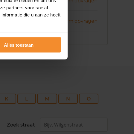
ril 2026
 media te bieden en om ons
Koopsom opvragen
ze partners voor social
nformatie die u aan ze heeft
art 2026
Koopsom opvragen
Alles toestaan
K
L
M
N
O
Zoek straat