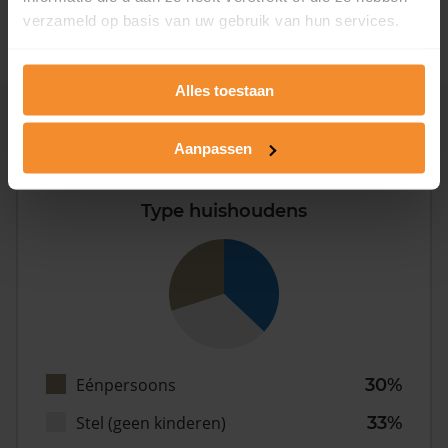
2008 of later
0%
verzameld op basis van uw gebruik van hun services.
Alles toestaan
Inwoners
Aanpassen
Type huishoudens
Eénpersoons
30%
Stel (geen kinderen)
33%