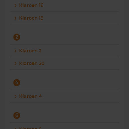
Klaroen 16
Vragen? Neem contact met ons op
Klaroen 18
088 220 4200
Maandag t/m vrijdag - 08:00 -18:00
2
Klaroen 2
Klaroen 20
4
Klaroen 4
6