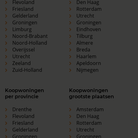
Flevoland
Den Haag
Friesland
Rotterdam
Gelderland
Utrecht
Groningen
Groningen
Limburg
Eindhoven
Noord-Brabant
Tilburg
Noord-Holland
Almere
Overijssel
Breda
Utrecht
Haarlem
Zeeland
Apeldoorn
Zuid-Holland
Nijmegen
Koopwoningen
Koopwoningen
per provincie
grootste plaatsen
Drenthe
Amsterdam
Flevoland
Den Haag
Friesland
Rotterdam
Gelderland
Utrecht
Groningen
Groningen