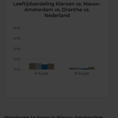
Leeftijdverdeling Klaroen vs. Nieuw-
Amsterdam vs. Drenthe vs.
Nederland
50%
40%
30%
20%
10%
0-14 jaar
15-24 jaar
25
Woningen te koop in Nieuw-Amsterdam