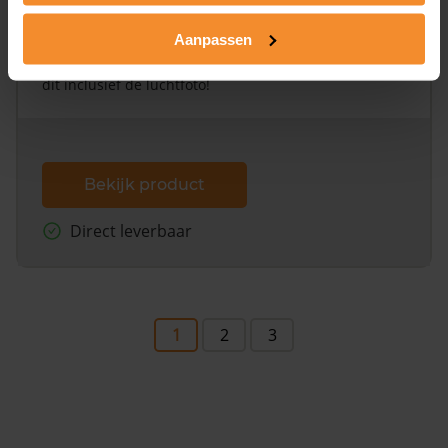
Alleen globale ligging perceel
Aanpassen
Een uitgebreid overzicht van het perceel en
omliggende percelen met de kadastrale erfgrenzen,
dit inclusief de luchtfoto!
Bekijk product
Direct leverbaar
1
2
3