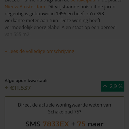
Nieuw-Amsterdam
. Dit vrijstaande huis uit de jaren
negentig is gebouwd in 1995 en heeft zo’n 398
vierkante meter aan tuin. Deze woning heeft
vermoedelijk energielabel A en staat op een perceel
van 555 m2.
Deze vrijstaande woning heeft geen herleidbare
+ Lees de volledige omschrijving
koopsominformatie en is met meer dan 9% in waarde
gestegen in de afgelopen 12 maanden. Waarschijnlijk is
deze woning sinds 1993 niet meer verkocht.
Afgelopen kwartaal:
De gemeentelijke WOZ waarde van Schakelpad 75 is
2,9 %
+ €11.537
€376.000 (2020). Volgens Kadasterdata is de kans
gemiddeld dat deze waarde te hoog is en dat er
bespaard zou kunnen worden op de gemeentelijke
Direct de actuele woningwaarde weten van
belastingen. Met het
gratis WOZ alarm
bent u elk jaar
Schakelpad 75?
op de hoogte van uw laatste WOZ waarde en kansen
SMS
7833EX
+
75
naar
op besparing. Schrijf u
hier
gratis in.