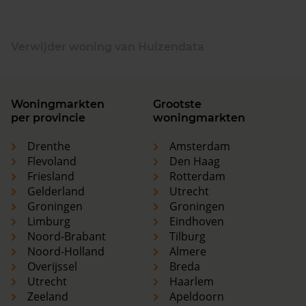
Verwijder woning van Huizendata
Woningmarkten
Grootste
per provincie
woningmarkten
Drenthe
Amsterdam
Flevoland
Den Haag
Friesland
Rotterdam
Gelderland
Utrecht
Groningen
Groningen
Limburg
Eindhoven
Noord-Brabant
Tilburg
Noord-Holland
Almere
Overijssel
Breda
Utrecht
Haarlem
Zeeland
Apeldoorn