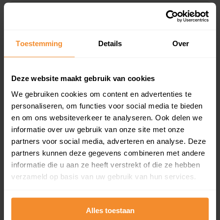
Koopsommenoverzicht (1 jaar gratis
updates)
Toestemming
Details
Over
Inclusief 1 jaar gratis updates
Een overzicht van alle verkochte woningen (koopsom
en koopdatum) binnen een postcodegebied. Dit
Deze website maakt gebruik van cookies
inclusief een jaar lang gratis updates van nieuwe
koopsommen.
We gebruiken cookies om content en advertenties te
personaliseren, om functies voor social media te bieden
en om ons websiteverkeer te analyseren. Ook delen we
informatie over uw gebruik van onze site met onze
partners voor social media, adverteren en analyse. Deze
Bekijk product
partners kunnen deze gegevens combineren met andere
Direct leverbaar
informatie die u aan ze heeft verstrekt of die ze hebben
verzameld op basis van uw gebruik van hun services.
Kadastrale kaart pakket
Alles toestaan