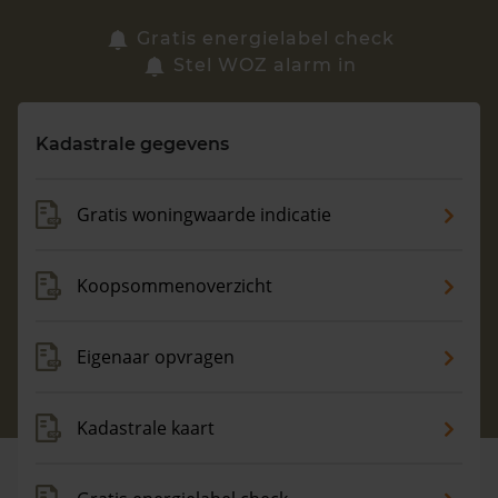
Zoek een woning
Gratis energielabel check
Stel WOZ alarm in
Vragen? Neem contact met ons op
Kadastrale gegevens
088 220 4200
Maandag t/m vrijdag - 08:00 -18:00
Gratis woningwaarde indicatie
Koopsommenoverzicht
Eigenaar opvragen
Kadastrale kaart