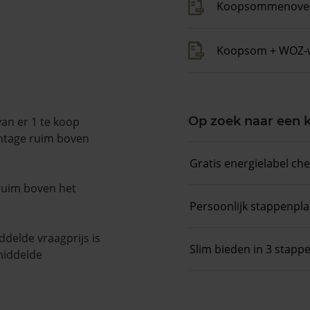
Koopsommenover
Koopsom + WOZ-
Op zoek naar een
van er 1 te koop
entage ruim boven
Gratis energielabel ch
 ruim boven het
Persoonlijk stappenpl
delde vraagprijs is
Slim bieden in 3 stapp
middelde