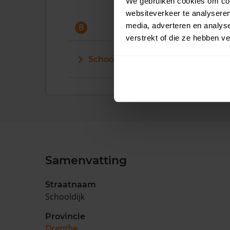
We gebruiken cookies om cont
websiteverkeer te analyseren
media, adverteren en analys
8
verstrekt of die ze hebben v
Schooldijk 80
Samenvatting
Straatnaam
Schooldijk
Provincie
Drenthe