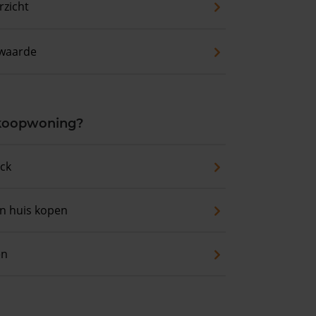
zicht
waarde
 koopwoning?
eck
an huis kopen
en