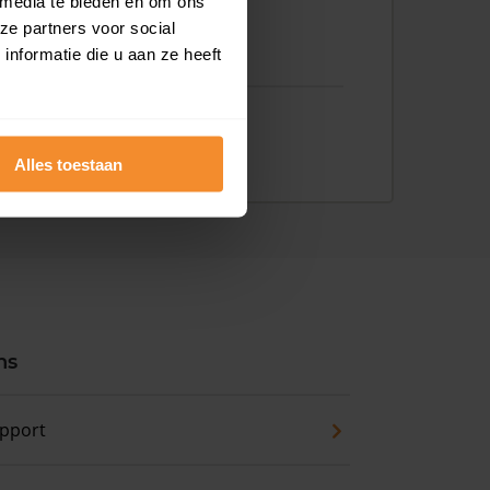
 media te bieden en om ons
ze partners voor social
nformatie die u aan ze heeft
Alles toestaan
ns
pport