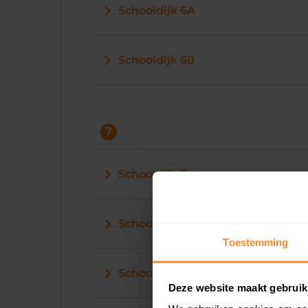
Schooldijk 6A
Schooldijk 60
7
Schooldijk 7
Schooldijk 70
Toestemming
Schooldijk 73
Deze website maakt gebruik