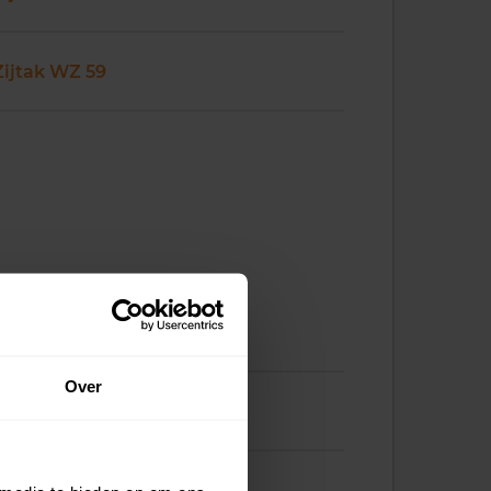
Zijtak WZ 59
Over
Zijtak WZ 69