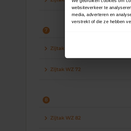
We gebruiken cookies om cont
websiteverkeer te analyseren
media, adverteren en analys
verstrekt of die ze hebben v
7
Zijtak WZ 70
Zijtak WZ 72
8
Zijtak WZ 82