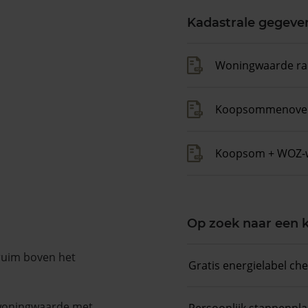
Kadastrale gegeve
Woningwaarde ra
Koopsommenover
Koopsom + WOZ-
Op zoek naar een
 ruim boven het
Gratis energielabel ch
 woningwaarde met