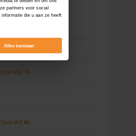
 media te bieden en om ons
ze partners voor social
nformatie die u aan ze heeft
Alles toestaan
Zijtak WZ 78
Zijtak WZ 79
Zijtak WZ 86