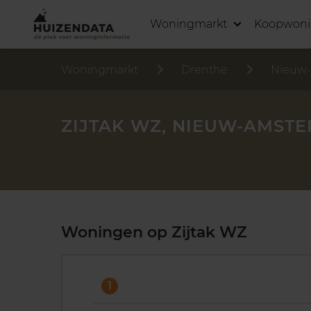
Woningmarkt
Koopwon
Woningmarkt
Drenthe
Nieuw
ZIJTAK WZ, NIEUW-AMST
Woningen op Zijtak WZ
1