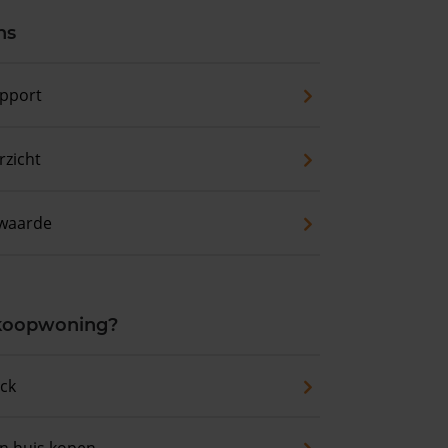
ns
pport
zicht
waarde
 koopwoning?
eck