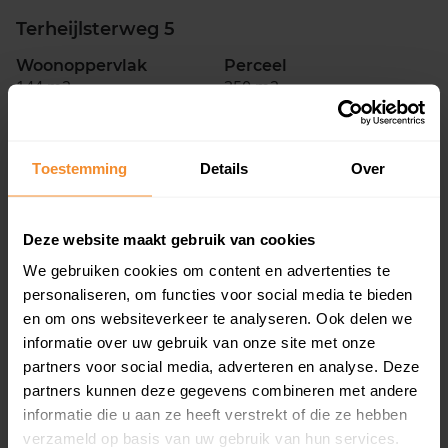
Terheijlsterweg 5
Woonoppervlak
Perceel
144 m2
350 m2
Verkoopdatum
Verkoopprijs
14 april 2026
Koopsom opvragen
Toestemming
Details
Over
Terheijlsterweg 7
Deze website maakt gebruik van cookies
Woonoppervlak
Perceel
We gebruiken cookies om content en advertenties te
107 m2
355 m2
personaliseren, om functies voor social media te bieden
Verkoopdatum
Verkoopprijs
en om ons websiteverkeer te analyseren. Ook delen we
17 februari 2026
Koopsom opvragen
informatie over uw gebruik van onze site met onze
partners voor social media, adverteren en analyse. Deze
partners kunnen deze gegevens combineren met andere
informatie die u aan ze heeft verstrekt of die ze hebben
verzameld op basis van uw gebruik van hun services.
Woningen