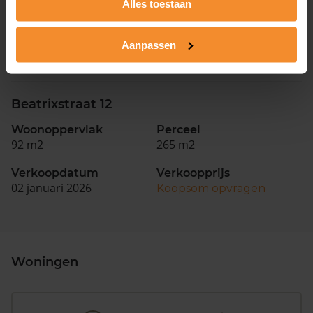
Alles toestaan
92 m2
191 m2
Verkoopdatum
Verkoopprijs
Aanpassen
16 januari 2026
Koopsom opvragen
Beatrixstraat 12
Woonoppervlak
Perceel
92 m2
265 m2
Verkoopdatum
Verkoopprijs
02 januari 2026
Koopsom opvragen
Woningen