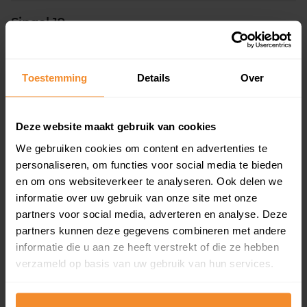
Singel 19
Woonoppervlak
Perceel
100 m2
197 m2
Toestemming
Details
Over
Verkoopdatum
Verkoopprijs
30 juni 2026
Koopsom opvragen
Deze website maakt gebruik van cookies
We gebruiken cookies om content en advertenties te
Hoogstraat 61
personaliseren, om functies voor social media te bieden
Woonoppervlak
Perceel
en om ons websiteverkeer te analyseren. Ook delen we
116 m2
241 m2
informatie over uw gebruik van onze site met onze
partners voor social media, adverteren en analyse. Deze
Verkoopdatum
Verkoopprijs
partners kunnen deze gegevens combineren met andere
29 juni 2026
Koopsom opvragen
informatie die u aan ze heeft verstrekt of die ze hebben
verzameld op basis van uw gebruik van hun services.
Beatrixstraat 39
Woonoppervlak
Perceel