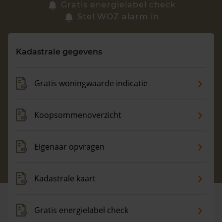
Zoek een woning
Gratis energielabel check
Stel WOZ alarm in
Vragen? Neem contact met ons op
Kadastrale gegevens
088 220 4200
Maandag t/m vrijdag - 08:00 -18:00
Gratis woningwaarde indicatie
Koopsommenoverzicht
Eigenaar opvragen
Kadastrale kaart
Gratis energielabel check