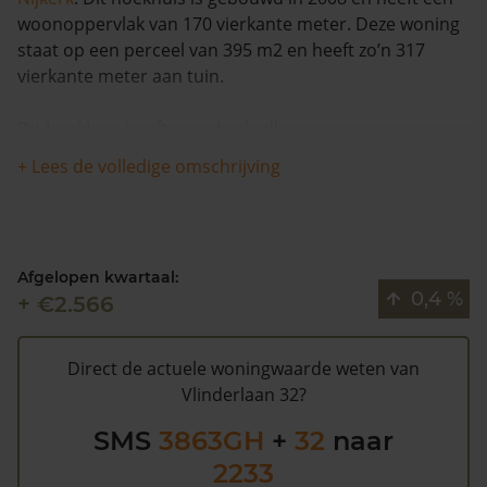
woonoppervlak van 170 vierkante meter. Deze woning
staat op een perceel van 395 m2 en heeft zo’n 317
vierkante meter aan tuin.
Dit hoekhuis heeft geen herleidbare
koopsominformatie en is in de afgelopen 12 maanden
+ Lees de volledige omschrijving
met meer dan 12% in waarde gestegen. Waarschijnlijk
is deze woning sinds 1993 niet meer verkocht.
Vlinderlaan 32 heeft volgens de gemeente Nijkerk een
Afgelopen kwartaal:
WOZ waarde van €498.000 (2020). Volgens
0,4 %
+ €2.566
Kadasterdata is de kans laag dat deze waarde te hoog
is en dat er bespaard zou kunnen worden op de
gemeentelijke belastingen. Met het
gratis WOZ alarm
Direct de actuele woningwaarde weten van
bent u elk jaar op de hoogte van uw laatste WOZ
Vlinderlaan 32?
waarde en kansen op besparing. Schrijf u
hier
gratis in.
SMS
3863GH
+
32
naar
2233