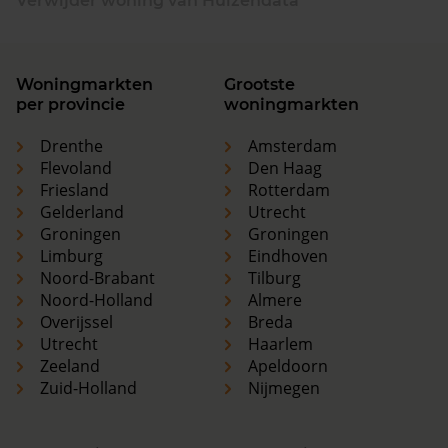
Verwijder woning van Huizendata
Woningmarkten
Grootste
per provincie
woningmarkten
Drenthe
Amsterdam
Flevoland
Den Haag
Friesland
Rotterdam
Gelderland
Utrecht
Groningen
Groningen
Limburg
Eindhoven
Noord-Brabant
Tilburg
Noord-Holland
Almere
Overijssel
Breda
Utrecht
Haarlem
Zeeland
Apeldoorn
Zuid-Holland
Nijmegen