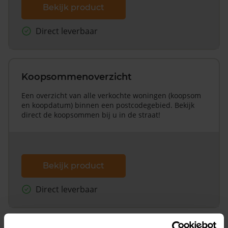
Bekijk product
Direct leverbaar
Koopsommenoverzicht
Een overzicht van alle verkochte woningen (koopsom
en koopdatum) binnen een postcodegebied. Bekijk
direct de koopsommen bij u in de straat!
Bekijk product
Direct leverbaar