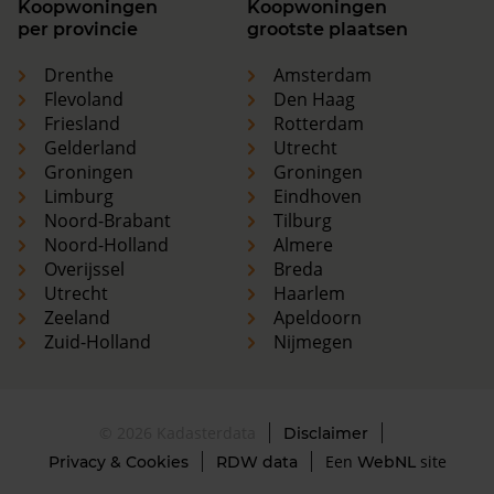
Koopwoningen
Koopwoningen
per provincie
grootste plaatsen
Drenthe
Amsterdam
Flevoland
Den Haag
Friesland
Rotterdam
Gelderland
Utrecht
Groningen
Groningen
Limburg
Eindhoven
Noord-Brabant
Tilburg
Noord-Holland
Almere
Overijssel
Breda
Utrecht
Haarlem
Zeeland
Apeldoorn
Zuid-Holland
Nijmegen
© 2026 Kadasterdata
Disclaimer
Een
site
Privacy & Cookies
RDW data
WebNL