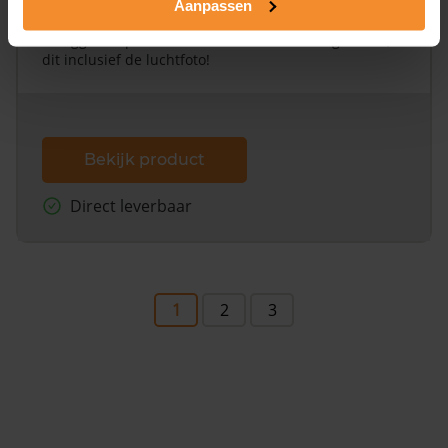
Aanpassen
Een uitgebreid overzicht van het perceel en
omliggende percelen met de kadastrale erfgrenzen,
dit inclusief de luchtfoto!
Bekijk product
Direct leverbaar
1
2
3