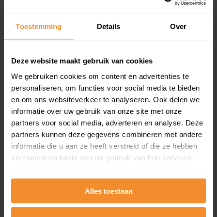
Koopsommenoverzicht (1 jaar gratis
updates)
Toestemming
Details
Over
Inclusief 1 jaar gratis updates
Een overzicht van alle verkochte woningen (koopsom
en koopdatum) binnen een postcodegebied. Dit
Deze website maakt gebruik van cookies
inclusief een jaar lang gratis updates van nieuwe
We gebruiken cookies om content en advertenties te
koopsommen.
personaliseren, om functies voor social media te bieden
en om ons websiteverkeer te analyseren. Ook delen we
informatie over uw gebruik van onze site met onze
partners voor social media, adverteren en analyse. Deze
Bekijk product
partners kunnen deze gegevens combineren met andere
informatie die u aan ze heeft verstrekt of die ze hebben
Direct leverbaar
verzameld op basis van uw gebruik van hun services.
Alles toestaan
Kadastrale kaart pakket
Alleen globale ligging perceel