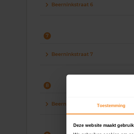
Beerninkstraat 6
7
Beerninkstraat 7
8
Beerninkstraat 8
Toestemming
Deze website maakt gebruik