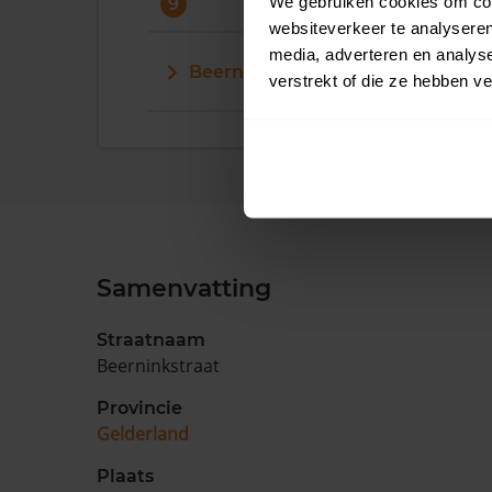
We gebruiken cookies om cont
9
websiteverkeer te analyseren
media, adverteren en analys
Beerninkstraat 9
verstrekt of die ze hebben v
Samenvatting
Straatnaam
Beerninkstraat
Provincie
Gelderland
Plaats