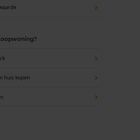
waarde
 koopwoning?
eck
an huis kopen
en