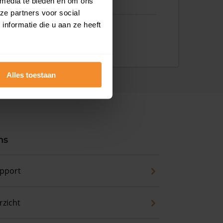
 media te bieden en om ons
ze partners voor social
nformatie die u aan ze heeft
Alles toestaan
ns
pport
zicht