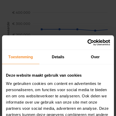
€ 400.000
€ 300.000
Woningwaarde
€ 200.000
€ 100.000
Toestemming
Details
Over
€ 0
2017
2018
2019
2020
202
Deze website maakt gebruik van cookies
We gebruiken cookies om content en advertenties te
personaliseren, om functies voor social media te bieden
en om ons websiteverkeer te analyseren. Ook delen we
informatie over uw gebruik van onze site met onze
Eerder verkochte woningen in de buurt
partners voor social media, adverteren en analyse. Deze
partners kunnen deze gegevens combineren met andere
Andere koopsommen opvragen