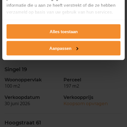
informatie die u aan ze heeft verstrekt of die ze hebben
verzameld op basis van uw gebruik van hun services.
Raadhuisstraat 24
Woonoppervlak
Perceel
Alles toestaan
109 m2
369 m2
Verkoopdatum
Verkoopprijs
Aanpassen
30 juni 2026
Koopsom opvragen
Singel 19
Woonoppervlak
Perceel
100 m2
197 m2
Verkoopdatum
Verkoopprijs
30 juni 2026
Koopsom opvragen
Hoogstraat 61